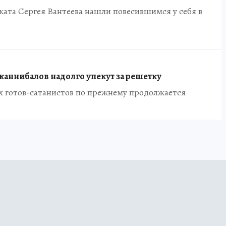
ката Сергея Вантеева нашли повесившимся у себя в
каннибалов надолго упекут за решетку
х готов-сатанистов по прежнему продолжается