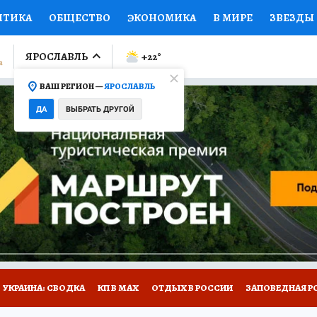
ИТИКА
ОБЩЕСТВО
ЭКОНОМИКА
В МИРЕ
ЗВЕЗДЫ
ЛУМНИСТЫ
ПРОИСШЕСТВИЯ
НАЦИОНАЛЬНЫЕ ПРОЕК
ЯРОСЛАВЛЬ
+22
°
ВАШ РЕГИОН —
ЯРОСЛАВЛЬ
Ы
ОТКРЫВАЕМ МИР
Я ЗНАЮ
СЕМЬЯ
ЖЕНСКИЕ СЕ
ДА
ВЫБРАТЬ ДРУГОЙ
ПРОМОКОДЫ
СЕРИАЛЫ
СПЕЦПРОЕКТЫ
ДЕФИЦИТ
ВИЗОР
КОЛЛЕКЦИИ
КОНКУРСЫ
РАБОТА У НАС
ГИ
НА САЙТЕ
ОБЪЯВЛЕНИЯ
УКРАИНА: СВОДКА
КП В МАХ
ОТДЫХ В РОССИИ
ЗАПОВЕДНАЯ Р