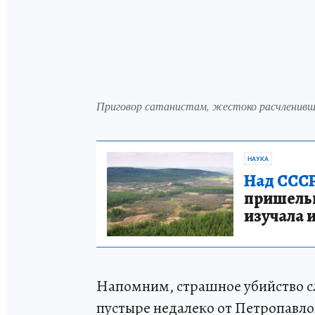
Приговор сатанистам, жестоко расчленивш
НАУКА
Над СССР
пришельце
изучала 
Напомним, страшное убийство слу
пустыре недалеко от Петропавло