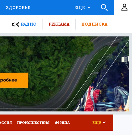
ЗДОРОВЬЕ
ЕЩЕ
ТЫ РОССИИ
РАДИО
РЕКЛАМА
ПОДПИСКА
КРЕТЫ
ПУТЕВОДИТЕЛЬ
 ЖЕЛЕЗА
ТУРИЗМ
Д ПОТРЕБИТЕЛЯ
ВСЕ О КП
ОССИЯ
ПРОИСШЕСТВИЯ
АФИША
ЕЩЕ