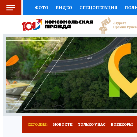
ФОТО
ВИДЕО
СПЕЦОПЕРАЦИЯ
ПОЛ
СОЦПОДДЕРЖКА
НАУКА
СПОРТ
КО
ВЫБОР ЭКСПЕРТОВ
ДОКТОР
ФИНАНС
КНИЖНАЯ ПОЛКА
ПРОГНОЗЫ НА СПОРТ
ПРЕСС-ЦЕНТР
НЕДВИЖИМОСТЬ
ТЕЛЕ
РАДИО КП
РЕКЛАМА
ТЕСТЫ
НОВОЕ 
СЕГОДНЯ:
НОВОСТИ
ТОЛЬКО У НАС
ВОЕНКОРЫ