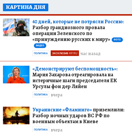
КАРТИНА ДНЯ
40 дней, которые не потрясли Россию:
Разбор грандиозного провала
операции Зеленского по
«принуждению русских к миру»
ФОТО
ВИДЕО
час назад
ПОЛИТИКА
ЭКСКЛЮЗИВ KP.RU
«Демонстрируют беспомощность»:
Мария Захарова отреагировала на
истеричные шаги председателя ЕК
Урсулы фон дер Ляйен
вчера
ПОЛИТИКА
Украинские «Фламинго»
приземлили:
Разбор ночных ударов ВС РФ по
военным объектам в Киеве
вчера
ПОЛИТИКА