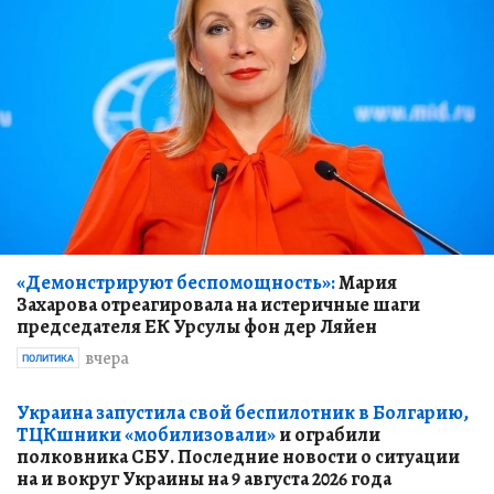
«Демонстрируют беспомощность»:
Мария
Захарова отреагировала на истеричные шаги
председателя ЕК Урсулы фон дер Ляйен
вчера
ПОЛИТИКА
Украина запустила свой беспилотник в Болгарию,
ТЦКшники «мобилизовали»
и ограбили
полковника СБУ. Последние новости о ситуации
на и вокруг Украины на 9 августа 2026 года