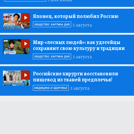
Японец, который полюбил Россию
5 августа
ОБЩЕСТВО: КАРТИНА ДНЯ
Мир «лесных людей»:
как удэгейцы
сохраняют свою культуру и традиции
3 августа
ОБЩЕСТВО: КАРТИНА ДНЯ
Российские хирурги восстановили
пищевод из тканей предплечья!
3 августа
МЕДИЦИНА И ЗДОРОВЬЕ