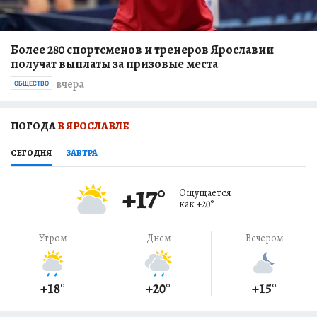
Более 280 спортсменов и тренеров Ярославии
получат выплаты за призовые места
вчера
ОБЩЕСТВО
ПОГОДА
В ЯРОСЛАВЛЕ
СЕГОДНЯ
ЗАВТРА
+17
°
Ощущается
как
+20
°
Утром
Днем
Вечером
+18
°
+20
°
+15
°