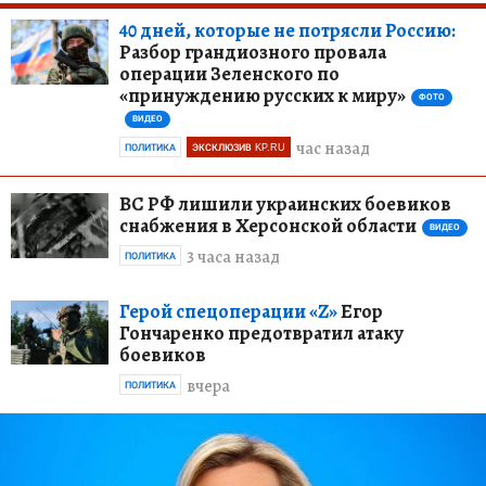
40 дней, которые не потрясли Россию:
Разбор грандиозного провала
операции Зеленского по
«принуждению русских к миру»
ФОТО
ВИДЕО
час назад
ПОЛИТИКА
ЭКСКЛЮЗИВ KP.RU
ВС РФ лишили украинских боевиков
снабжения в Херсонской области
ВИДЕО
3 часа назад
ПОЛИТИКА
Герой спецоперации «Z»
Егор
Гончаренко предотвратил атаку
боевиков
вчера
ПОЛИТИКА