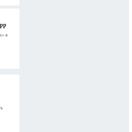
App
и» в
сь