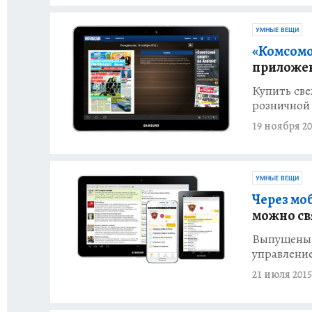
УМНЫЕ ВЕЩИ
«Комсомо
приложен
Купить све
розничной
19 ноября 20
УМНЫЕ ВЕЩИ
Через мо
можно св
Выпущены н
управлени
21 июля 2015