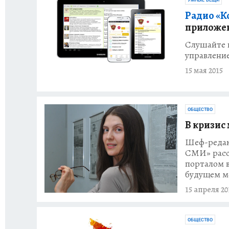
УМНЫЕ ВЕЩИ
Радио «К
приложе
Слушайте п
управлени
15 мая 2015
ОБЩЕСТВО
В кризис
Шеф-редак
СМИ» расс
порталом в
будущем м
15 апреля 20
ОБЩЕСТВО