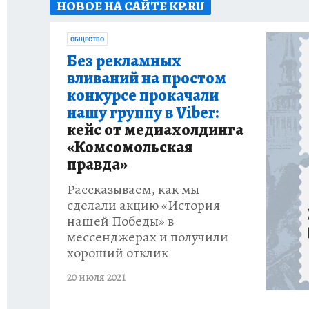
НОВОЕ НА САЙТЕ KP.RU
ГЕРОИ ЯРОСЛАВИИ
ИСПЫТАНО НА СЕБЕ
ОБЩЕСТВО
Без рекламных
вливаний на простом
конкурсе прокачали
нашу группу в Viber:
кейс от медиахолдинга
«Комсомольская
правда»
Рассказываем, как мы
сделали акцию «История
нашей Победы» в
мессенджерах и получили
хороший отклик
20 июля 2021