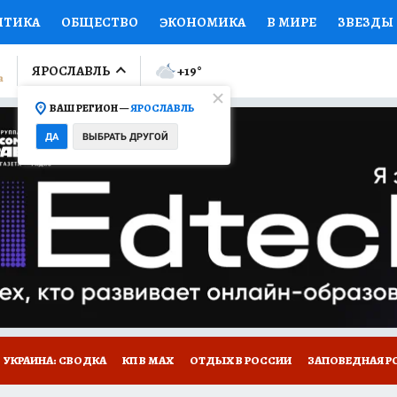
ИТИКА
ОБЩЕСТВО
ЭКОНОМИКА
В МИРЕ
ЗВЕЗДЫ
ЛУМНИСТЫ
ПРОИСШЕСТВИЯ
НАЦИОНАЛЬНЫЕ ПРОЕК
ЯРОСЛАВЛЬ
+19
°
ВАШ РЕГИОН —
ЯРОСЛАВЛЬ
Ы
ОТКРЫВАЕМ МИР
Я ЗНАЮ
СЕМЬЯ
ЖЕНСКИЕ СЕ
ДА
ВЫБРАТЬ ДРУГОЙ
ПРОМОКОДЫ
СЕРИАЛЫ
СПЕЦПРОЕКТЫ
ДЕФИЦИТ
ВИЗОР
КОЛЛЕКЦИИ
КОНКУРСЫ
РАБОТА У НАС
ГИ
НА САЙТЕ
ОБЪЯВЛЕНИЯ
УКРАИНА: СВОДКА
КП В МАХ
ОТДЫХ В РОССИИ
ЗАПОВЕДНАЯ Р