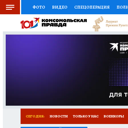
ФОТО
ВИДЕО
СПЕЦОПЕРАЦИЯ
ПОЛ
СОЦПОДДЕРЖКА
НАУКА
СПОРТ
КО
ВЫБОР ЭКСПЕРТОВ
ДОКТОР
ФИНАНС
КНИЖНАЯ ПОЛКА
ПРОГНОЗЫ НА СПОРТ
ПРЕСС-ЦЕНТР
НЕДВИЖИМОСТЬ
ТЕЛЕ
РАДИО КП
РЕКЛАМА
ТЕСТЫ
НОВОЕ 
СЕГОДНЯ:
НОВОСТИ
ТОЛЬКО У НАС
ВОЕНКОРЫ