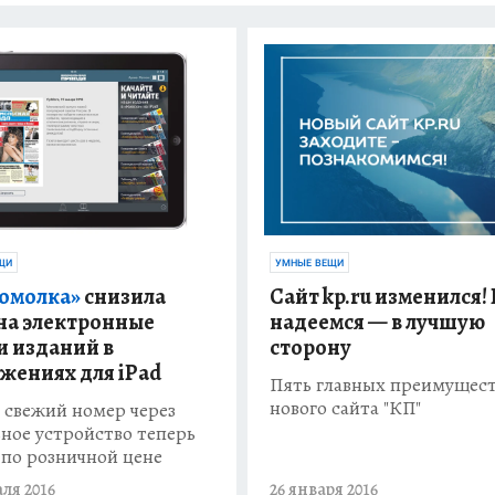
ЩИ
УМНЫЕ ВЕЩИ
омолка»
снизила
Сайт kp.ru изменился!
на электронные
надеемся — в лучшую
и изданий в
сторону
жениях для iPad
Пять главных преимущес
нового сайта "КП"
 свежий номер через
ное устройство теперь
по розничной цене
аля 2016
26 января 2016