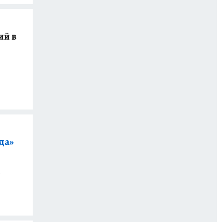
ий в
да»
д