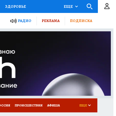
ЗДОРОВЬЕ
ЕЩЕ
ТЫ РОССИИ
РАДИО
РЕКЛАМА
ПОДПИСКА
КРЕТЫ
ПУТЕВОДИТЕЛЬ
 ЖЕЛЕЗА
ТУРИЗМ
Д ПОТРЕБИТЕЛЯ
ВСЕ О КП
ОССИЯ
ПРОИСШЕСТВИЯ
АФИША
ЕЩЕ