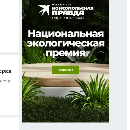
ерки
вости