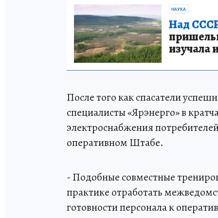
НАУКА
Над СССР
пришельце
изучала 
После того как спасатели успеш
специалисты «Ярэнерго» в кратч
электроснабжения потребителей 
оперативном Штабе.
- Подобные совместные трениро
практике отработать межведомст
готовности персонала к операти