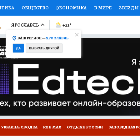
ИТИКА
ОБЩЕСТВО
ЭКОНОМИКА
В МИРЕ
ЗВЕЗДЫ
ЛУМНИСТЫ
ПРОИСШЕСТВИЯ
НАЦИОНАЛЬНЫЕ ПРОЕК
ЯРОСЛАВЛЬ
+22
°
ВАШ РЕГИОН —
ЯРОСЛАВЛЬ
Ы
ОТКРЫВАЕМ МИР
Я ЗНАЮ
СЕМЬЯ
ЖЕНСКИЕ СЕ
ДА
ВЫБРАТЬ ДРУГОЙ
ПРОМОКОДЫ
СЕРИАЛЫ
СПЕЦПРОЕКТЫ
ДЕФИЦИТ
ВИЗОР
КОЛЛЕКЦИИ
КОНКУРСЫ
РАБОТА У НАС
ГИ
НА САЙТЕ
ОБЪЯВЛЕНИЯ
УКРАИНА: СВОДКА
КП В МАХ
ОТДЫХ В РОССИИ
ЗАПОВЕДНАЯ Р