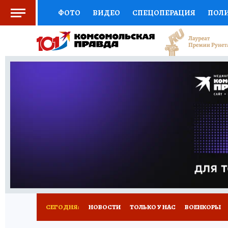
ФОТО
ВИДЕО
СПЕЦОПЕРАЦИЯ
ПОЛ
СОЦПОДДЕРЖКА
НАУКА
СПОРТ
КО
ВЫБОР ЭКСПЕРТОВ
ДОКТОР
ФИНАНС
КНИЖНАЯ ПОЛКА
ПРОГНОЗЫ НА СПОРТ
ПРЕСС-ЦЕНТР
НЕДВИЖИМОСТЬ
ТЕЛЕ
РАДИО КП
РЕКЛАМА
ТЕСТЫ
НОВОЕ 
СЕГОДНЯ:
НОВОСТИ
ТОЛЬКО У НАС
ВОЕНКОРЫ