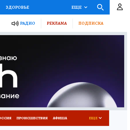
ЗДОРОВЬЕ
ЕЩЕ
ТЫ РОССИИ
РАДИО
РЕКЛАМА
ПОДПИСКА
КРЕТЫ
ПУТЕВОДИТЕЛЬ
 ЖЕЛЕЗА
ТУРИЗМ
Д ПОТРЕБИТЕЛЯ
ВСЕ О КП
ОССИЯ
ПРОИСШЕСТВИЯ
АФИША
ЕЩЕ