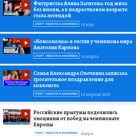
Фигуристка Алина Загитова:
год жила
без имени, а в подростковом возрасте
стала легендой
18 мая
СПОРТ: НОВОСТИ И АНАЛИТИКА
«Комсомолка»
в гостях у чемпиона мира
Анатолия Карпова
16 марта
СПОРТ: НОВОСТИ И АНАЛИТИКА
Семья Александра Овечкина записала
трогательное поздравление для
хоккеиста
14 апреля 2025
СПОРТ: НОВОСТИ И АНАЛИТИКА
Российские прыгуны поделились
эмоциями от побед на чемпионате
Европы
вчера
СПОРТ: НОВОСТИ И АНАЛИТИКА