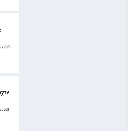
:
ссии
руге
ы на