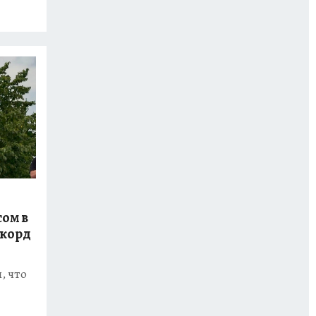
сом в
екорд
, что