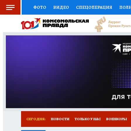
ФОТО
ВИДЕО
СПЕЦОПЕРАЦИЯ
ПОЛ
СОЦПОДДЕРЖКА
НАУКА
СПОРТ
КО
ВЫБОР ЭКСПЕРТОВ
ДОКТОР
ФИНАНС
КНИЖНАЯ ПОЛКА
ПРОГНОЗЫ НА СПОРТ
ПРЕСС-ЦЕНТР
НЕДВИЖИМОСТЬ
ТЕЛЕ
РАДИО КП
РЕКЛАМА
ТЕСТЫ
НОВОЕ 
СЕГОДНЯ:
НОВОСТИ
ТОЛЬКО У НАС
ВОЕНКОРЫ