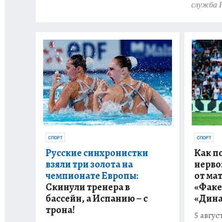
служба
СПОРТ
СПОРТ
Как п
Русские синхронистки
нерво
взяли три золота на
от ма
чемпионате Европы:
«Факе
Скинули тренера в
«Дин
бассейн, а Испанию – с
трона!
5 авгус