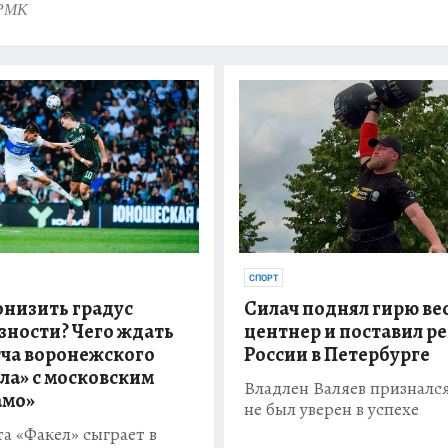
 РМК
СПОРТ
онизить градус
Силач поднял гирю ве
зности? Чего ждать
центнер и поставил р
тча воронежского
России в Петербурге
ла» с московским
Владлен Валяев признался
амо»
не был уверен в успехе
та «Факел» сыграет в