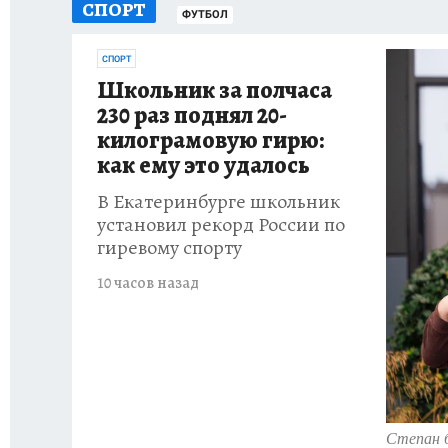
СПОРТ
ГЕРОИ ЯРОСЛАВИИ
ИСПЫТАНО НА СЕБЕ
ФУТБОЛ
СПОРТ
Школьник за полчаса
230 раз поднял 20-
килограмовую гирю:
как ему это удалось
В Екатеринбурге школьник
установил рекорд России по
гиревому спорту
10 часов назад
Степан б