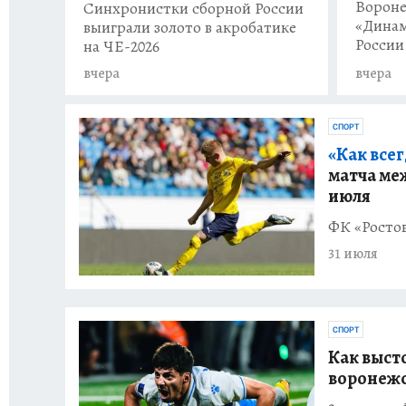
Вороне
Синхронистки сборной России
«Динам
выиграли золото в акробатике
России
на ЧЕ-2026
вчера
вчера
СПОРТ
«Как все
матча ме
июля
ФК «Ростов
31 июля
СПОРТ
Как высто
воронежс