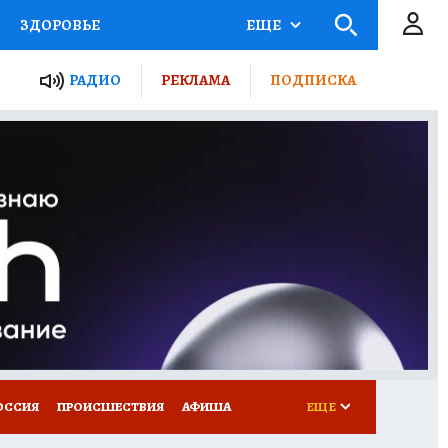
ЗДОРОВЬЕ
ЕЩЕ
ТЫ РОССИИ
РАДИО
РЕКЛАМА
ПОДПИСКА
КРЕТЫ
ПУТЕВОДИТЕЛЬ
 ЖЕЛЕЗА
ТУРИЗМ
Д ПОТРЕБИТЕЛЯ
ВСЕ О КП
ОССИЯ
ПРОИСШЕСТВИЯ
АФИША
ЕЩЕ