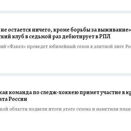
не остается ничего, кроме борьбы за выживание»
кий клуб в седьмой раз дебютирует в РПЛ
ий «Факел» проведет юбилейный сезон в элитной лиге Ро
кая команда по следж-хоккею примет участие в к
та России
кой области подвели итоги этого сезона и наметили план