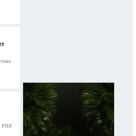
нт
стоке
а РПЛ