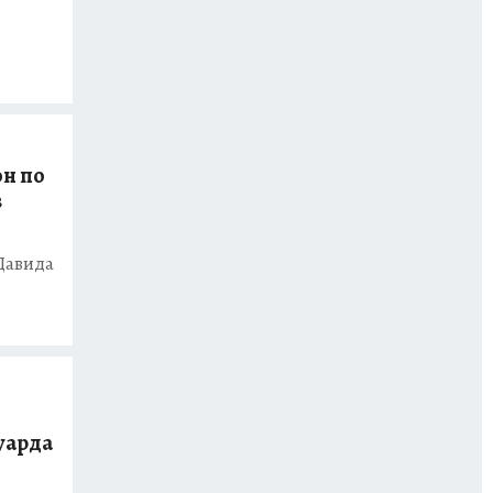
он по
в
Давида
уарда