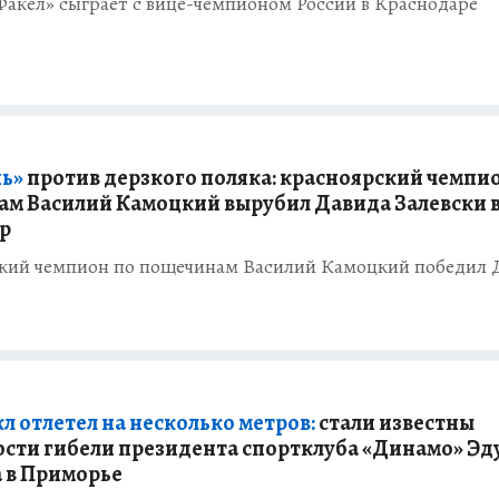
«Факел» сыграет с вице-чемпионом России в Краснодаре
ь»
против дерзкого поляка: красноярский чемпи
м Василий Камоцкий вырубил Давида Залевски 
ap
кий чемпион по пощечинам Василий Камоцкий победил 
л отлетел на несколько метров:
стали известны
сти гибели президента спортклуба «Динамо» Эд
 в Приморье