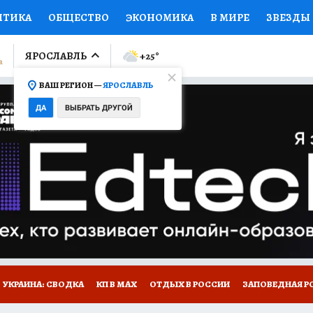
ИТИКА
ОБЩЕСТВО
ЭКОНОМИКА
В МИРЕ
ЗВЕЗДЫ
ЛУМНИСТЫ
ПРОИСШЕСТВИЯ
НАЦИОНАЛЬНЫЕ ПРОЕК
ЯРОСЛАВЛЬ
+25
°
ВАШ РЕГИОН —
ЯРОСЛАВЛЬ
Ы
ОТКРЫВАЕМ МИР
Я ЗНАЮ
СЕМЬЯ
ЖЕНСКИЕ СЕ
ДА
ВЫБРАТЬ ДРУГОЙ
ПРОМОКОДЫ
СЕРИАЛЫ
СПЕЦПРОЕКТЫ
ДЕФИЦИТ
ВИЗОР
КОЛЛЕКЦИИ
КОНКУРСЫ
РАБОТА У НАС
ГИ
НА САЙТЕ
ОБЪЯВЛЕНИЯ
УКРАИНА: СВОДКА
КП В МАХ
ОТДЫХ В РОССИИ
ЗАПОВЕДНАЯ Р