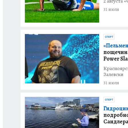
2 августа 
31 июля
СПОРТ
«Пельмен
пощечина
Power Sl
Красноярс
Залевски
31 июля
СПОРТ
Гидроцик
подробно
Сандлера