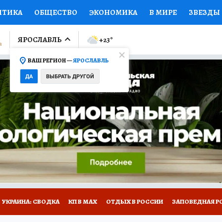
ИТИКА
ОБЩЕСТВО
ЭКОНОМИКА
В МИРЕ
ЗВЕЗДЫ
ЛУМНИСТЫ
ПРОИСШЕСТВИЯ
НАЦИОНАЛЬНЫЕ ПРОЕК
ЯРОСЛАВЛЬ
+23
°
ВАШ РЕГИОН —
ЯРОСЛАВЛЬ
Ы
ОТКРЫВАЕМ МИР
Я ЗНАЮ
СЕМЬЯ
ЖЕНСКИЕ СЕ
ДА
ВЫБРАТЬ ДРУГОЙ
ПРОМОКОДЫ
СЕРИАЛЫ
СПЕЦПРОЕКТЫ
ДЕФИЦИТ
ВИЗОР
КОЛЛЕКЦИИ
КОНКУРСЫ
РАБОТА У НАС
ГИ
НА САЙТЕ
ОБЪЯВЛЕНИЯ
УКРАИНА: СВОДКА
КП В МАХ
ОТДЫХ В РОССИИ
ЗАПОВЕДНАЯ Р