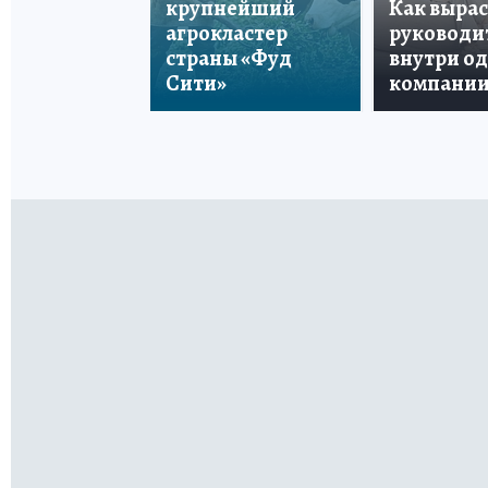
крупнейший
Как вырас
агрокластер
руководи
страны «Фуд
внутри о
Сити»
компани