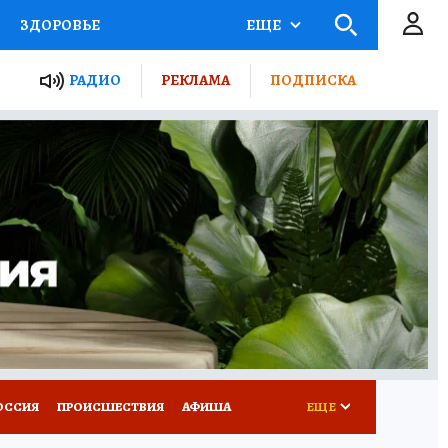
ЗДОРОВЬЕ
ЕЩЕ
ТЫ РОССИИ
РАДИО
РЕКЛАМА
ПОДПИСКА
КРЕТЫ
ПУТЕВОДИТЕЛЬ
 ЖЕЛЕЗА
ТУРИЗМ
Д ПОТРЕБИТЕЛЯ
ВСЕ О КП
ОССИЯ
ПРОИСШЕСТВИЯ
АФИША
ЕЩЕ