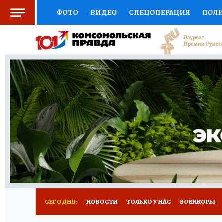
ФОТО
ВИДЕО
СПЕЦОПЕРАЦИЯ
ПОЛ
СОЦПОДДЕРЖКА
НАУКА
СПОРТ
КО
ВЫБОР ЭКСПЕРТОВ
ДОКТОР
ФИНАНС
КНИЖНАЯ ПОЛКА
ПРОГНОЗЫ НА СПОРТ
ПРЕСС-ЦЕНТР
НЕДВИЖИМОСТЬ
ТЕЛЕ
РАДИО КП
РЕКЛАМА
ТЕСТЫ
НОВОЕ 
СЕГОДНЯ:
НОВОСТИ
ТОЛЬКО У НАС
ВОЕНКОРЫ