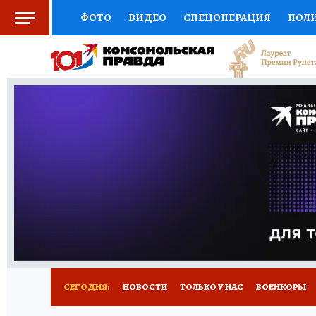
ФОТО
ВИДЕО
СПЕЦОПЕРАЦИЯ
ПОЛ
СОЦПОДДЕРЖКА
НАУКА
СПОРТ
КО
ВЫБОР ЭКСПЕРТОВ
ДОКТОР
ФИНАНС
КНИЖНАЯ ПОЛКА
ПРОГНОЗЫ НА СПОРТ
ПРЕСС-ЦЕНТР
НЕДВИЖИМОСТЬ
ТЕЛЕ
РАДИО КП
РЕКЛАМА
ТЕСТЫ
НОВОЕ 
СЕГОДНЯ:
НОВОСТИ
ТОЛЬКО У НАС
ВОЕНКОРЫ