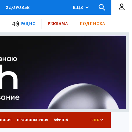
ЗДОРОВЬЕ
ЕЩЕ
ТЫ РОССИИ
РАДИО
РЕКЛАМА
ПОДПИСКА
КРЕТЫ
ПУТЕВОДИТЕЛЬ
 ЖЕЛЕЗА
ТУРИЗМ
Д ПОТРЕБИТЕЛЯ
ВСЕ О КП
ОССИЯ
ПРОИСШЕСТВИЯ
АФИША
ЕЩЕ