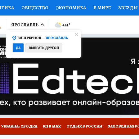
ИТИКА
ОБЩЕСТВО
ЭКОНОМИКА
В МИРЕ
ЗВЕЗДЫ
ЛУМНИСТЫ
ПРОИСШЕСТВИЯ
НАЦИОНАЛЬНЫЕ ПРОЕК
ЯРОСЛАВЛЬ
+21
°
ВАШ РЕГИОН —
ЯРОСЛАВЛЬ
Ы
ОТКРЫВАЕМ МИР
Я ЗНАЮ
СЕМЬЯ
ЖЕНСКИЕ СЕ
ДА
ВЫБРАТЬ ДРУГОЙ
ПРОМОКОДЫ
СЕРИАЛЫ
СПЕЦПРОЕКТЫ
ДЕФИЦИТ
ВИЗОР
КОЛЛЕКЦИИ
КОНКУРСЫ
РАБОТА У НАС
ГИ
НА САЙТЕ
ОБЪЯВЛЕНИЯ
УКРАИНА: СВОДКА
КП В МАХ
ОТДЫХ В РОССИИ
ЗАПОВЕДНАЯ Р