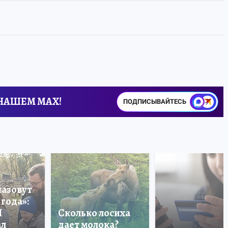
 НАШЕМ MAX!
ПОДПИСЫВАЙТЕСЬ
назовут
года»:
П
Сколько лосиха
ал
дает молока?