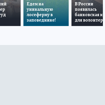
ший
Едем на
В России
тер
уникальную
появилась
Фуд
лосеферму в
банковская к
заповеднике!
для волонтер