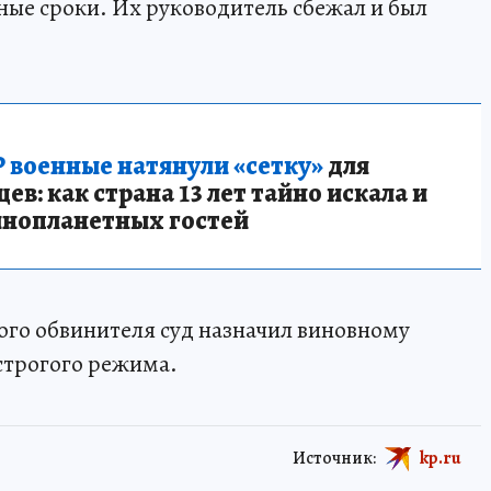
ные сроки. Их руководитель сбежал и был
 военные натянули «сетку»
для
в: как страна 13 лет тайно искала и
инопланетных гостей
ого обвинителя суд назначил виновному
 строгого режима.
Источник:
kp.ru