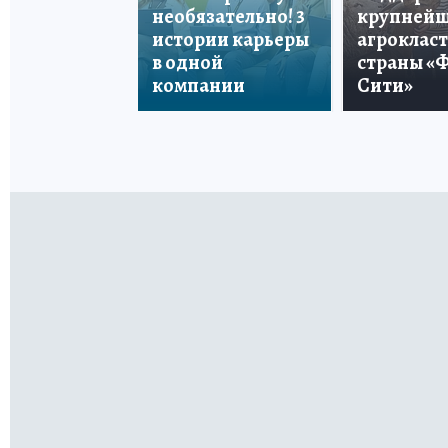
необязательно! 3
крупней
истории карьеры
агроклас
в одной
страны «
компании
Сити»