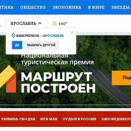
ИТИКА
ОБЩЕСТВО
ЭКОНОМИКА
В МИРЕ
ЗВЕЗДЫ
ЛУМНИСТЫ
ПРОИСШЕСТВИЯ
НАЦИОНАЛЬНЫЕ ПРОЕК
ЯРОСЛАВЛЬ
+30
°
ВАШ РЕГИОН —
ЯРОСЛАВЛЬ
Ы
ОТКРЫВАЕМ МИР
Я ЗНАЮ
СЕМЬЯ
ЖЕНСКИЕ СЕ
ДА
ВЫБРАТЬ ДРУГОЙ
ПРОМОКОДЫ
СЕРИАЛЫ
СПЕЦПРОЕКТЫ
ДЕФИЦИТ
ВИЗОР
КОЛЛЕКЦИИ
КОНКУРСЫ
РАБОТА У НАС
ГИ
НА САЙТЕ
ОБЪЯВЛЕНИЯ
УКРАИНА: СВОДКА
КП В МАХ
ОТДЫХ В РОССИИ
ЗАПОВЕДНАЯ Р