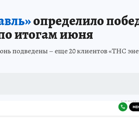
авль»
определило побе
по итогам июня
юнь подведены – еще 20 клиентов «ТНС эне