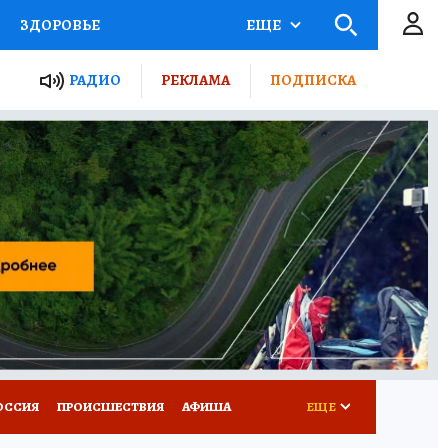
ЗДОРОВЬЕ
ЕЩЕ
ТЫ РОССИИ
РАДИО
РЕКЛАМА
ПОДПИСКА
КРЕТЫ
ПУТЕВОДИТЕЛЬ
 ЖЕЛЕЗА
ТУРИЗМ
Д ПОТРЕБИТЕЛЯ
ВСЕ О КП
ОССИЯ
ПРОИСШЕСТВИЯ
АФИША
ЕЩЕ