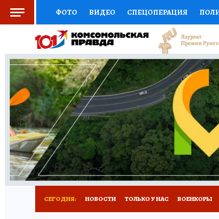
ФОТО
ВИДЕО
СПЕЦОПЕРАЦИЯ
ПОЛ
СОЦПОДДЕРЖКА
НАУКА
СПОРТ
КО
ВЫБОР ЭКСПЕРТОВ
ДОКТОР
ФИНАНС
КНИЖНАЯ ПОЛКА
ПРОГНОЗЫ НА СПОРТ
ПРЕСС-ЦЕНТР
НЕДВИЖИМОСТЬ
ТЕЛЕ
РАДИО КП
РЕКЛАМА
ТЕСТЫ
НОВОЕ 
СЕГОДНЯ:
НОВОСТИ
ТОЛЬКО У НАС
ВОЕНКОРЫ