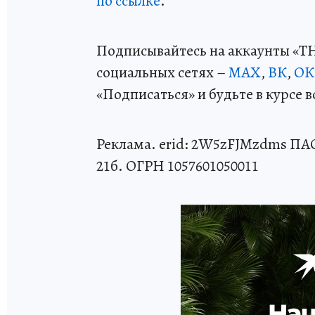
по ссылке
.
Подписывайтесь на аккаунты «Т
социальных сетях –
МАХ
,
ВК
,
ОК
«Подписаться» и будьте в курсе 
Реклама. erid: 2W5zFJMzdms ПАО 
21б. ОГРН 1057601050011