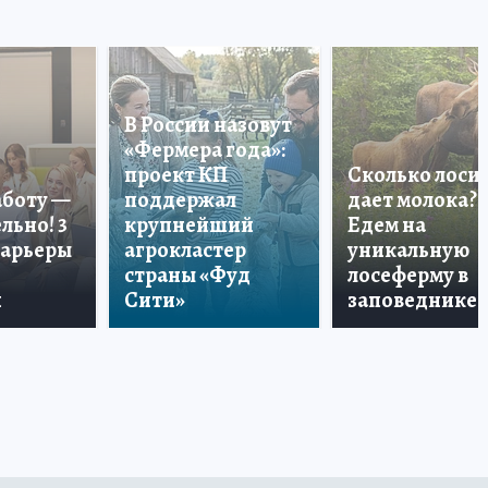
В России назовут
«Фермера года»:
проект КП
Сколько лоси
аботу —
поддержал
дает молока?
льно! 3
крупнейший
Едем на
карьеры
агрокластер
уникальную
страны «Фуд
лосеферму в
и
Сити»
заповеднике!