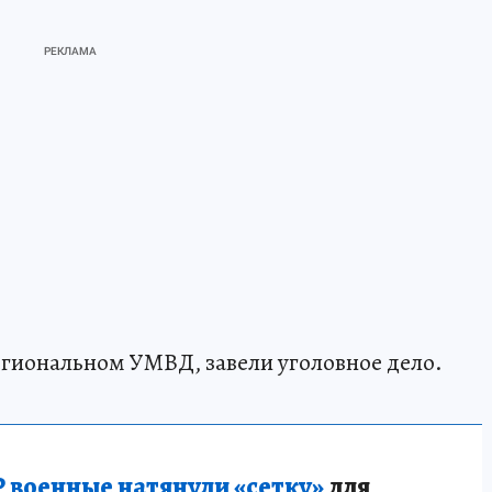
егиональном УМВД, завели уголовное дело.
 военные натянули «сетку»
для