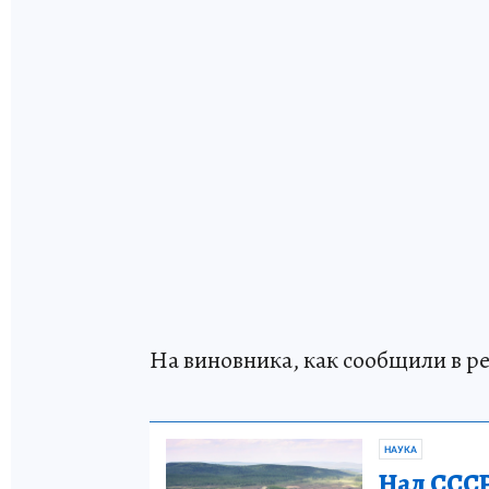
На виновника, как сообщили в р
НАУКА
Над СССР