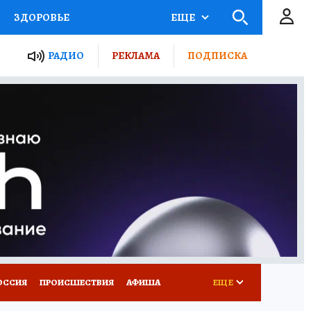
ЗДОРОВЬЕ
ЕЩЕ
ТЫ РОССИИ
РАДИО
РЕКЛАМА
ПОДПИСКА
КРЕТЫ
ПУТЕВОДИТЕЛЬ
 ЖЕЛЕЗА
ТУРИЗМ
Д ПОТРЕБИТЕЛЯ
ВСЕ О КП
ОССИЯ
ПРОИСШЕСТВИЯ
АФИША
ЕЩЕ