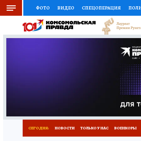
ФОТО
ВИДЕО
СПЕЦОПЕРАЦИЯ
ПОЛ
СОЦПОДДЕРЖКА
НАУКА
СПОРТ
КО
ВЫБОР ЭКСПЕРТОВ
ДОКТОР
ФИНАНС
КНИЖНАЯ ПОЛКА
ПРОГНОЗЫ НА СПОРТ
ПРЕСС-ЦЕНТР
НЕДВИЖИМОСТЬ
ТЕЛЕ
РАДИО КП
РЕКЛАМА
ТЕСТЫ
НОВОЕ 
СЕГОДНЯ:
НОВОСТИ
ТОЛЬКО У НАС
ВОЕНКОРЫ