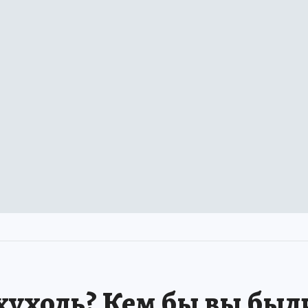
хухоль? Кем бы вы был