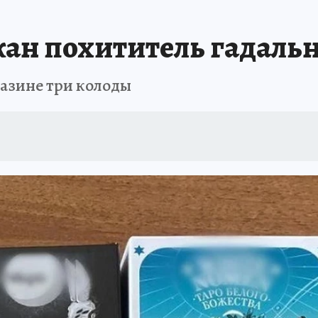
жан похититель гадаль
газине три колоды