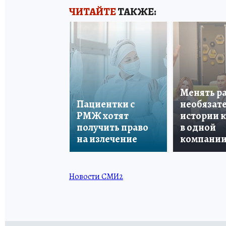
ЧИТАЙТЕ
ТАКЖЕ:
Менять р
Пациентки с
необязате
РМЖ хотят
истории 
получить право
в одной
на излечение
компани
Новости СМИ2