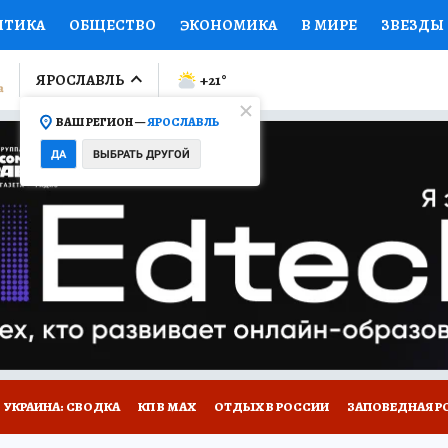
ИТИКА
ОБЩЕСТВО
ЭКОНОМИКА
В МИРЕ
ЗВЕЗДЫ
ЛУМНИСТЫ
ПРОИСШЕСТВИЯ
НАЦИОНАЛЬНЫЕ ПРОЕК
ЯРОСЛАВЛЬ
+21
°
ВАШ РЕГИОН —
ЯРОСЛАВЛЬ
Ы
ОТКРЫВАЕМ МИР
Я ЗНАЮ
СЕМЬЯ
ЖЕНСКИЕ СЕ
ДА
ВЫБРАТЬ ДРУГОЙ
ПРОМОКОДЫ
СЕРИАЛЫ
СПЕЦПРОЕКТЫ
ДЕФИЦИТ
ВИЗОР
КОЛЛЕКЦИИ
КОНКУРСЫ
РАБОТА У НАС
ГИ
НА САЙТЕ
ОБЪЯВЛЕНИЯ
УКРАИНА: СВОДКА
КП В МАХ
ОТДЫХ В РОССИИ
ЗАПОВЕДНАЯ Р