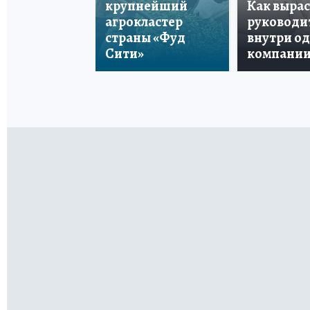
крупнейший
Как вырас
агрокластер
руководи
страны «Фуд
внутри о
Сити»
компани