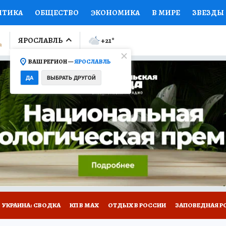
ИТИКА
ОБЩЕСТВО
ЭКОНОМИКА
В МИРЕ
ЗВЕЗДЫ
ЛУМНИСТЫ
ПРОИСШЕСТВИЯ
НАЦИОНАЛЬНЫЕ ПРОЕК
ЯРОСЛАВЛЬ
+21
°
ВАШ РЕГИОН —
ЯРОСЛАВЛЬ
Ы
ОТКРЫВАЕМ МИР
Я ЗНАЮ
СЕМЬЯ
ЖЕНСКИЕ СЕ
ДА
ВЫБРАТЬ ДРУГОЙ
ПРОМОКОДЫ
СЕРИАЛЫ
СПЕЦПРОЕКТЫ
ДЕФИЦИТ
ВИЗОР
КОЛЛЕКЦИИ
КОНКУРСЫ
РАБОТА У НАС
ГИ
НА САЙТЕ
ОБЪЯВЛЕНИЯ
УКРАИНА: СВОДКА
КП В МАХ
ОТДЫХ В РОССИИ
ЗАПОВЕДНАЯ Р