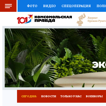
ФОТО
ВИДЕО
СПЕЦОПЕРАЦИЯ
ПОЛ
СОЦПОДДЕРЖКА
НАУКА
СПОРТ
КО
ВЫБОР ЭКСПЕРТОВ
ДОКТОР
ФИНАНС
КНИЖНАЯ ПОЛКА
ПРОГНОЗЫ НА СПОРТ
ПРЕСС-ЦЕНТР
НЕДВИЖИМОСТЬ
ТЕЛЕ
РАДИО КП
РЕКЛАМА
ТЕСТЫ
НОВОЕ 
СЕГОДНЯ:
НОВОСТИ
ТОЛЬКО У НАС
ВОЕНКОРЫ