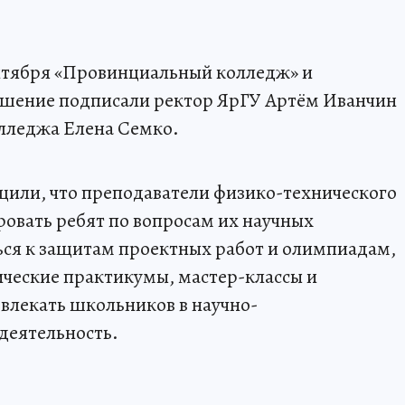
нтября «Провинциальный колледж» и
ашение подписали ректор ЯрГУ Артём Иванчин
лледжа Елена Семко.
щили, что преподаватели физико-технического
ровать ребят по вопросам их научных
ься к защитам проектных работ и олимпиадам,
ические практикумы, мастер-классы и
овлекать школьников в научно-
деятельность.