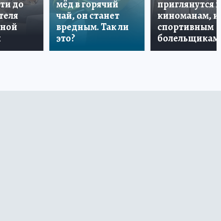
ти до
мёд в горячий
приглянутся 
теля
чай, он станет
киноманам, и
дной
вредным. Так ли
спортивным
и
это?
болельщикам