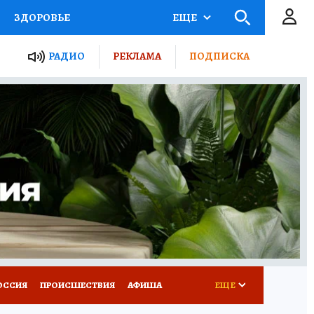
ЗДОРОВЬЕ
ЕЩЕ
ТЫ РОССИИ
РАДИО
РЕКЛАМА
ПОДПИСКА
КРЕТЫ
ПУТЕВОДИТЕЛЬ
 ЖЕЛЕЗА
ТУРИЗМ
Д ПОТРЕБИТЕЛЯ
ВСЕ О КП
ОССИЯ
ПРОИСШЕСТВИЯ
АФИША
ЕЩЕ