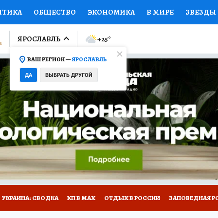
ИТИКА
ОБЩЕСТВО
ЭКОНОМИКА
В МИРЕ
ЗВЕЗДЫ
ЛУМНИСТЫ
ПРОИСШЕСТВИЯ
НАЦИОНАЛЬНЫЕ ПРОЕК
ЯРОСЛАВЛЬ
+25
°
ВАШ РЕГИОН —
ЯРОСЛАВЛЬ
Ы
ОТКРЫВАЕМ МИР
Я ЗНАЮ
СЕМЬЯ
ЖЕНСКИЕ СЕ
ДА
ВЫБРАТЬ ДРУГОЙ
ПРОМОКОДЫ
СЕРИАЛЫ
СПЕЦПРОЕКТЫ
ДЕФИЦИТ
ВИЗОР
КОЛЛЕКЦИИ
КОНКУРСЫ
РАБОТА У НАС
ГИ
НА САЙТЕ
ОБЪЯВЛЕНИЯ
УКРАИНА: СВОДКА
КП В МАХ
ОТДЫХ В РОССИИ
ЗАПОВЕДНАЯ Р