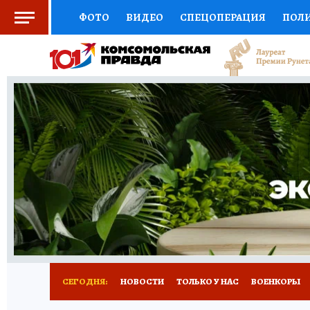
ФОТО
ВИДЕО
СПЕЦОПЕРАЦИЯ
ПОЛ
СОЦПОДДЕРЖКА
НАУКА
СПОРТ
КО
ВЫБОР ЭКСПЕРТОВ
ДОКТОР
ФИНАНС
КНИЖНАЯ ПОЛКА
ПРОГНОЗЫ НА СПОРТ
ПРЕСС-ЦЕНТР
НЕДВИЖИМОСТЬ
ТЕЛЕ
РАДИО КП
РЕКЛАМА
ТЕСТЫ
НОВОЕ 
СЕГОДНЯ:
НОВОСТИ
ТОЛЬКО У НАС
ВОЕНКОРЫ