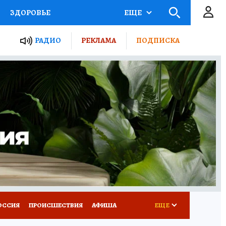
ЗДОРОВЬЕ
ЕЩЕ
ТЫ РОССИИ
РАДИО
РЕКЛАМА
ПОДПИСКА
КРЕТЫ
ПУТЕВОДИТЕЛЬ
 ЖЕЛЕЗА
ТУРИЗМ
Д ПОТРЕБИТЕЛЯ
ВСЕ О КП
ОССИЯ
ПРОИСШЕСТВИЯ
АФИША
ЕЩЕ