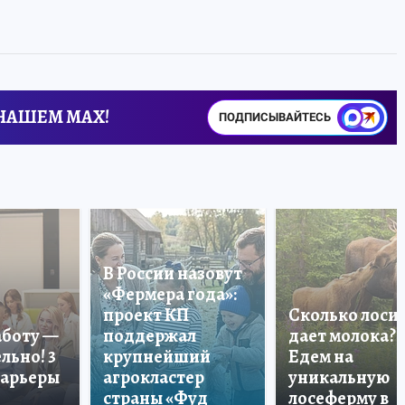
 НАШЕМ MAX!
ПОДПИСЫВАЙТЕСЬ
В России назовут
«Фермера года»:
проект КП
Сколько лоси
аботу —
поддержал
дает молока?
льно! 3
крупнейший
Едем на
карьеры
агрокластер
уникальную
страны «Фуд
лосеферму в