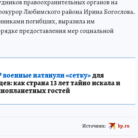
удников правоохранительных органов на
рокурор Любимского района Ирина Богослова.
енниками погибших, выразила им
порядке предоставления мер социальной
 военные натянули «сетку»
для
в: как страна 13 лет тайно искала и
инопланетных гостей
Источник:
kp.ru