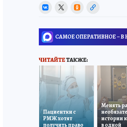
САМОЕ ОПЕРАТИВНОЕ – В
ЧИТАЙТЕ
ТАКЖЕ:
Менять р
Пациентки с
необязате
РМЖ хотят
истории 
получить право
в одной