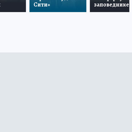
и
Сити»
заповеднике!