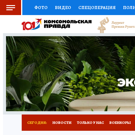
ФОТО
ВИДЕО
СПЕЦОПЕРАЦИЯ
ПОЛ
СОЦПОДДЕРЖКА
НАУКА
СПОРТ
КО
ВЫБОР ЭКСПЕРТОВ
ДОКТОР
ФИНАНС
КНИЖНАЯ ПОЛКА
ПРОГНОЗЫ НА СПОРТ
ПРЕСС-ЦЕНТР
НЕДВИЖИМОСТЬ
ТЕЛЕ
РАДИО КП
РЕКЛАМА
ТЕСТЫ
НОВОЕ 
СЕГОДНЯ:
НОВОСТИ
ТОЛЬКО У НАС
ВОЕНКОРЫ