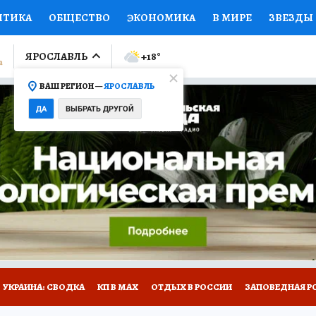
ИТИКА
ОБЩЕСТВО
ЭКОНОМИКА
В МИРЕ
ЗВЕЗДЫ
ЛУМНИСТЫ
ПРОИСШЕСТВИЯ
НАЦИОНАЛЬНЫЕ ПРОЕК
ЯРОСЛАВЛЬ
+18
°
ВАШ РЕГИОН —
ЯРОСЛАВЛЬ
Ы
ОТКРЫВАЕМ МИР
Я ЗНАЮ
СЕМЬЯ
ЖЕНСКИЕ СЕ
ДА
ВЫБРАТЬ ДРУГОЙ
ПРОМОКОДЫ
СЕРИАЛЫ
СПЕЦПРОЕКТЫ
ДЕФИЦИТ
ВИЗОР
КОЛЛЕКЦИИ
КОНКУРСЫ
РАБОТА У НАС
ГИ
НА САЙТЕ
ОБЪЯВЛЕНИЯ
УКРАИНА: СВОДКА
КП В МАХ
ОТДЫХ В РОССИИ
ЗАПОВЕДНАЯ Р