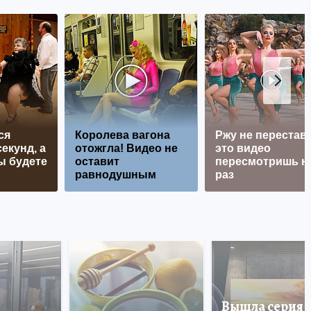
ся
Королева вагона
Ржу не перестава
екунд, а
отожгла! Видео не
это видео
ы будете
оставит
пересмотришь н
равнодушным
раз
Вышла серия