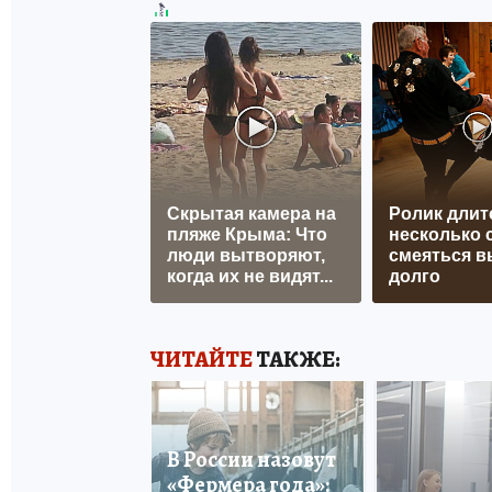
Скрытая камера на
Ролик длит
пляже Крыма: Что
несколько с
люди вытворяют,
смеяться в
когда их не видят...
долго
ЧИТАЙТЕ
ТАКЖЕ:
В России назовут
«Фермера года»: