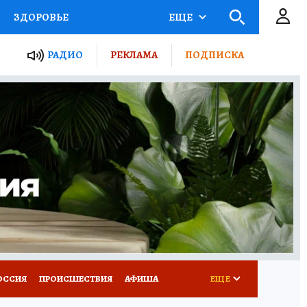
ЗДОРОВЬЕ
ЕЩЕ
ТЫ РОССИИ
РАДИО
РЕКЛАМА
ПОДПИСКА
КРЕТЫ
ПУТЕВОДИТЕЛЬ
 ЖЕЛЕЗА
ТУРИЗМ
Д ПОТРЕБИТЕЛЯ
ВСЕ О КП
ОССИЯ
ПРОИСШЕСТВИЯ
АФИША
ЕЩЕ