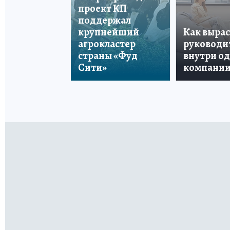
проект КП
поддержал
крупнейший
Как вырас
агрокластер
руководи
страны «Фуд
внутри о
Сити»
компани