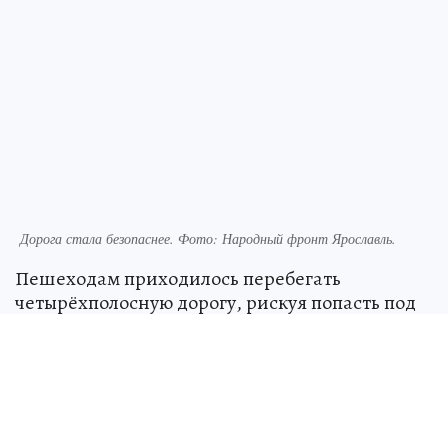
Дорога стала безопаснее. Фото: Народный фронт Ярославль.
Пешеходам приходилось перебегать
четырёхполосную дорогу, рискуя попасть под
колеса. Просьбы людей установить
регулировщик оставались без ответа.
Местные жители обратились в Народный
фронт, там переадресовали запрос в мэрию.
После этого началась подготовка проектно-