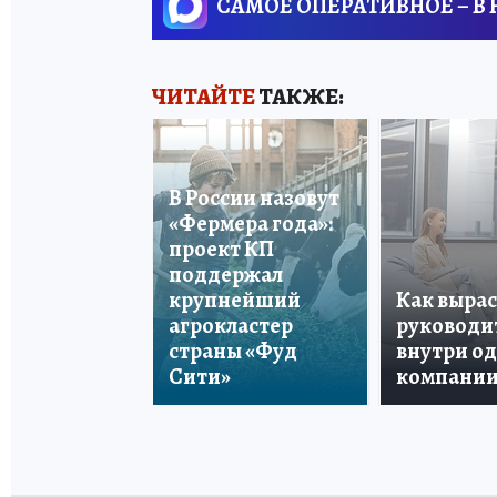
САМОЕ ОПЕРАТИВНОЕ – В
ЧИТАЙТЕ
ТАКЖЕ:
В России назовут
«Фермера года»:
проект КП
поддержал
крупнейший
Как вырас
агрокластер
руководи
страны «Фуд
внутри о
Сити»
компани