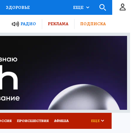
ЗДОРОВЬЕ
ЕЩЕ
ТЫ РОССИИ
РАДИО
РЕКЛАМА
ПОДПИСКА
КРЕТЫ
ПУТЕВОДИТЕЛЬ
 ЖЕЛЕЗА
ТУРИЗМ
Д ПОТРЕБИТЕЛЯ
ВСЕ О КП
ОССИЯ
ПРОИСШЕСТВИЯ
АФИША
ЕЩЕ