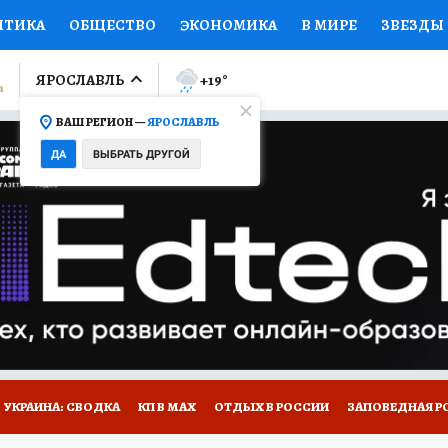
ИТИКА
ОБЩЕСТВО
ЭКОНОМИКА
В МИРЕ
ЗВЕЗДЫ
ЛУМНИСТЫ
ПРОИСШЕСТВИЯ
НАЦИОНАЛЬНЫЕ ПРОЕК
ЯРОСЛАВЛЬ
+19
°
ВАШ РЕГИОН —
ЯРОСЛАВЛЬ
Ы
ОТКРЫВАЕМ МИР
Я ЗНАЮ
СЕМЬЯ
ЖЕНСКИЕ СЕ
ДА
ВЫБРАТЬ ДРУГОЙ
ПРОМОКОДЫ
СЕРИАЛЫ
СПЕЦПРОЕКТЫ
ДЕФИЦИТ
ВИЗОР
КОЛЛЕКЦИИ
КОНКУРСЫ
РАБОТА У НАС
ГИ
НА САЙТЕ
ОБЪЯВЛЕНИЯ
УКРАИНА: СВОДКА
КП В МАХ
ОТДЫХ В РОССИИ
ЗАПОВЕДНАЯ Р