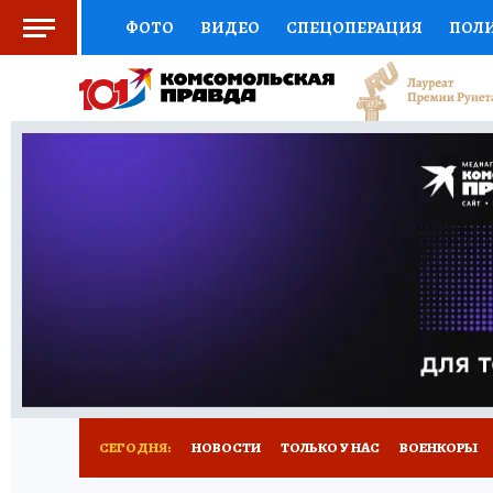
ФОТО
ВИДЕО
СПЕЦОПЕРАЦИЯ
ПОЛ
СОЦПОДДЕРЖКА
НАУКА
СПОРТ
КО
ВЫБОР ЭКСПЕРТОВ
ДОКТОР
ФИНАНС
КНИЖНАЯ ПОЛКА
ПРОГНОЗЫ НА СПОРТ
ПРЕСС-ЦЕНТР
НЕДВИЖИМОСТЬ
ТЕЛЕ
РАДИО КП
РЕКЛАМА
ТЕСТЫ
НОВОЕ 
СЕГОДНЯ:
НОВОСТИ
ТОЛЬКО У НАС
ВОЕНКОРЫ