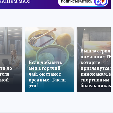
 НАШЕМ MAX!
ПОДПИСЫВАЙТЕСЬ
Вышла серия
домашних ТВ
Если добавить
которые
ти до
мёд в горячий
приглянутся 
теля
чай, он станет
киноманам, и
дной
вредным. Так ли
спортивным
и
это?
болельщикам