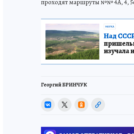
проходят маршруты №№ 4А, 4, 56
НАУКА
Над СССР
пришельце
изучала 
Георгий БРИНЧУК