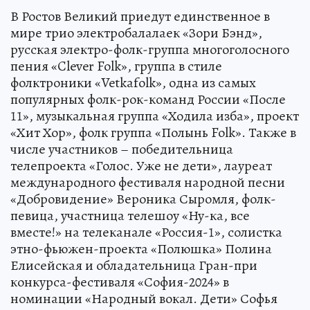
В Ростов Великий приедут единственное в
мире трио электробалалаек «Зори Бэнд»,
русская электро-фолк-группа многоголосного
пения «Clever Folk», группа в стиле
фолктроники «Vetkafolk», одна из самых
популярных фолк-рок-команд России «После
11», музыкальная группа «Ходила изба», проект
«Хит Хор», фолк группа «Полынь Folk». Также в
числе участников – победительница
телепроекта «Голос. Уже не дети», лауреат
международного фестиваля народной песни
«Добровидение» Вероника Сыромля, фолк-
певица, участница телешоу «Ну-ка, все
вместе!» на телеканале «Россия-1», солистка
этно-фьюжен-проекта «Полюшка» Полина
Елисейская и обладательница Гран-при
конкурса-фестиваля «София-2024» в
номинации «Народный вокал. Дети» Софья