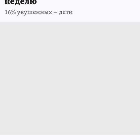
неделю
16% укушенных – дети