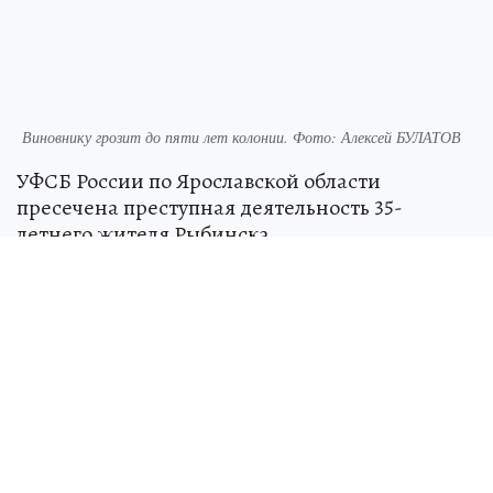
Виновнику грозит до пяти лет колонии. Фото: Алексей БУЛАТОВ
УФСБ России по Ярославской области
пресечена преступная деятельность 35-
летнего жителя Рыбинска.
Мужчина оставил комментарий, содержащий
призывы к совершению насильственных
действий по мотивам национальной
ненависти и вражды, в открытой группе
ВКонтакте.