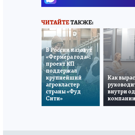
ЧИТАЙТЕ
ТАКЖЕ:
В России назовут
«Фермера года»:
проект КП
поддержал
крупнейший
Как вырас
агрокластер
руководи
страны «Фуд
внутри о
Сити»
компани