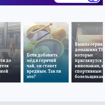
Вышла серия
домашних ТВ
Если добавить
которые
ти до
мёд в горячий
приглянутся 
теля
чай, он станет
киноманам, и
дной
вредным. Так ли
спортивным
и
это?
болельщикам