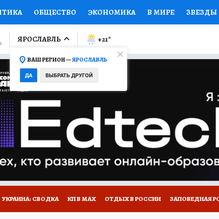
ИТИКА
ОБЩЕСТВО
ЭКОНОМИКА
В МИРЕ
ЗВЕЗДЫ
ЛУМНИСТЫ
ПРОИСШЕСТВИЯ
НАЦИОНАЛЬНЫЕ ПРОЕК
ЯРОСЛАВЛЬ
+21
°
ВАШ РЕГИОН —
ЯРОСЛАВЛЬ
Ы
ОТКРЫВАЕМ МИР
Я ЗНАЮ
СЕМЬЯ
ЖЕНСКИЕ СЕ
ДА
ВЫБРАТЬ ДРУГОЙ
ПРОМОКОДЫ
СЕРИАЛЫ
СПЕЦПРОЕКТЫ
ДЕФИЦИТ
ВИЗОР
КОЛЛЕКЦИИ
КОНКУРСЫ
РАБОТА У НАС
ГИ
НА САЙТЕ
ОБЪЯВЛЕНИЯ
УКРАИНА: СВОДКА
КП В МАХ
ОТДЫХ В РОССИИ
ЗАПОВЕДНАЯ Р