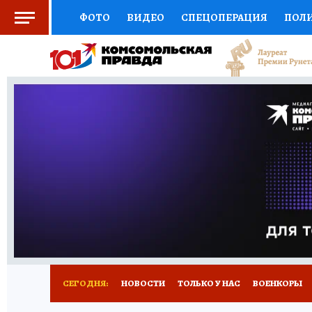
ФОТО
ВИДЕО
СПЕЦОПЕРАЦИЯ
ПОЛ
СОЦПОДДЕРЖКА
НАУКА
СПОРТ
КО
ВЫБОР ЭКСПЕРТОВ
ДОКТОР
ФИНАНС
КНИЖНАЯ ПОЛКА
ПРОГНОЗЫ НА СПОРТ
ПРЕСС-ЦЕНТР
НЕДВИЖИМОСТЬ
ТЕЛЕ
РАДИО КП
РЕКЛАМА
ТЕСТЫ
НОВОЕ 
СЕГОДНЯ:
НОВОСТИ
ТОЛЬКО У НАС
ВОЕНКОРЫ