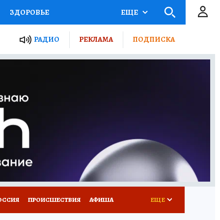
ЗДОРОВЬЕ
ЕЩЕ
ТЫ РОССИИ
РАДИО
РЕКЛАМА
ПОДПИСКА
КРЕТЫ
ПУТЕВОДИТЕЛЬ
 ЖЕЛЕЗА
ТУРИЗМ
Д ПОТРЕБИТЕЛЯ
ВСЕ О КП
ОССИЯ
ПРОИСШЕСТВИЯ
АФИША
ЕЩЕ