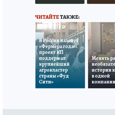
ЧИТАЙТЕ
ТАКЖЕ:
В России назовут
«Фермера года»:
проект КП
поддержал
Менять р
крупнейший
необязате
агрокластер
истории 
страны «Фуд
в одной
Сити»
компани