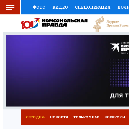
ФОТО
ВИДЕО
СПЕЦОПЕРАЦИЯ
ПОЛ
СОЦПОДДЕРЖКА
НАУКА
СПОРТ
КО
ВЫБОР ЭКСПЕРТОВ
ДОКТОР
ФИНАНС
КНИЖНАЯ ПОЛКА
ПРОГНОЗЫ НА СПОРТ
ПРЕСС-ЦЕНТР
НЕДВИЖИМОСТЬ
ТЕЛЕ
РАДИО КП
РЕКЛАМА
ТЕСТЫ
НОВОЕ 
СЕГОДНЯ:
НОВОСТИ
ТОЛЬКО У НАС
ВОЕНКОРЫ