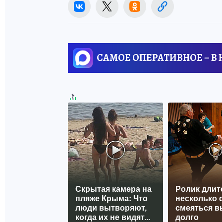
САМОЕ ОПЕРАТИВНОЕ – В
Скрытая камера на
Ролик длит
пляже Крыма: Что
несколько с
люди вытворяют,
смеяться в
когда их не видят...
долго