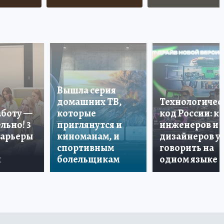
Вышла серия
домашних ТВ,
Технологичес
аботу —
которые
код России: к
льно! 3
приглянутся и
инженеров и
карьеры
киноманам, и
дизайнеров у
спортивным
говорить на
и
болельщикам
одном языке