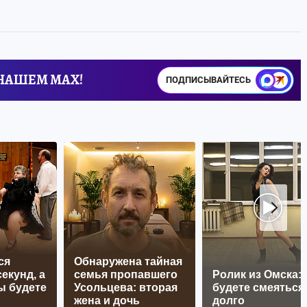
 НАШЕМ MAX!
ПОДПИСЫВАЙТЕСЬ
ся
Обнаружена тайная
екунд, а
семья пропавшего
Ролик из Омска:
ы будете
Усольцева: вторая
будете смеяться
жена и дочь
долго