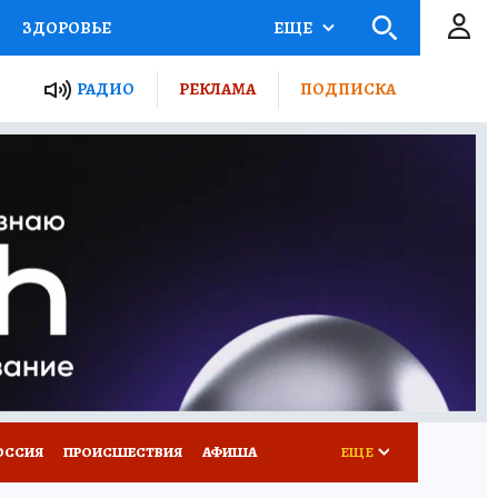
ЗДОРОВЬЕ
ЕЩЕ
ТЫ РОССИИ
РАДИО
РЕКЛАМА
ПОДПИСКА
КРЕТЫ
ПУТЕВОДИТЕЛЬ
 ЖЕЛЕЗА
ТУРИЗМ
Д ПОТРЕБИТЕЛЯ
ВСЕ О КП
ОССИЯ
ПРОИСШЕСТВИЯ
АФИША
ЕЩЕ