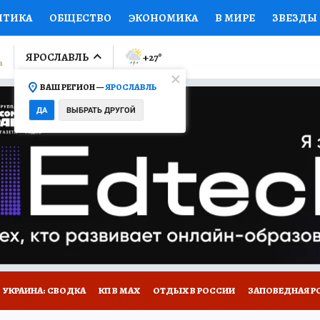
ИТИКА
ОБЩЕСТВО
ЭКОНОМИКА
В МИРЕ
ЗВЕЗДЫ
ЛУМНИСТЫ
ПРОИСШЕСТВИЯ
НАЦИОНАЛЬНЫЕ ПРОЕК
ЯРОСЛАВЛЬ
+27
°
ВАШ РЕГИОН —
ЯРОСЛАВЛЬ
Ы
ОТКРЫВАЕМ МИР
Я ЗНАЮ
СЕМЬЯ
ЖЕНСКИЕ СЕ
ДА
ВЫБРАТЬ ДРУГОЙ
ПРОМОКОДЫ
СЕРИАЛЫ
СПЕЦПРОЕКТЫ
ДЕФИЦИТ
ВИЗОР
КОЛЛЕКЦИИ
КОНКУРСЫ
РАБОТА У НАС
ГИ
НА САЙТЕ
ОБЪЯВЛЕНИЯ
УКРАИНА: СВОДКА
КП В МАХ
ОТДЫХ В РОССИИ
ЗАПОВЕДНАЯ Р