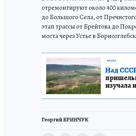
отремонтируют около 400 киломе
до Большого Села, от Пречистого
этап трассы от Брейтова до Пок
моста через Устье в Борисоглебс
НАУКА
Над СССР
пришельце
изучала 
Георгий БРИНЧУК