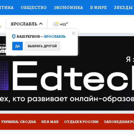
ИТИКА
ОБЩЕСТВО
ЭКОНОМИКА
В МИРЕ
ЗВЕЗДЫ
ЛУМНИСТЫ
ПРОИСШЕСТВИЯ
НАЦИОНАЛЬНЫЕ ПРОЕК
ЯРОСЛАВЛЬ
+15
°
ВАШ РЕГИОН —
ЯРОСЛАВЛЬ
Ы
ОТКРЫВАЕМ МИР
Я ЗНАЮ
СЕМЬЯ
ЖЕНСКИЕ СЕ
ДА
ВЫБРАТЬ ДРУГОЙ
ПРОМОКОДЫ
СЕРИАЛЫ
СПЕЦПРОЕКТЫ
ДЕФИЦИТ
ВИЗОР
КОЛЛЕКЦИИ
КОНКУРСЫ
РАБОТА У НАС
ГИ
НА САЙТЕ
ОБЪЯВЛЕНИЯ
УКРАИНА: СВОДКА
КП В МАХ
ОТДЫХ В РОССИИ
ЗАПОВЕДНАЯ Р