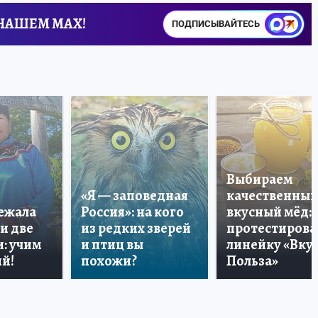
 НАШЕМ MAX!
ПОДПИСЫВАЙТЕСЬ
Выбираем
«Я — заповедная
качественный
лежала
Россия»: на кого
вкусный мёд:
и две
из редких зверей
протестирова
: учим
и птиц вы
линейку «Вкус
й!
похожи?
Польза»