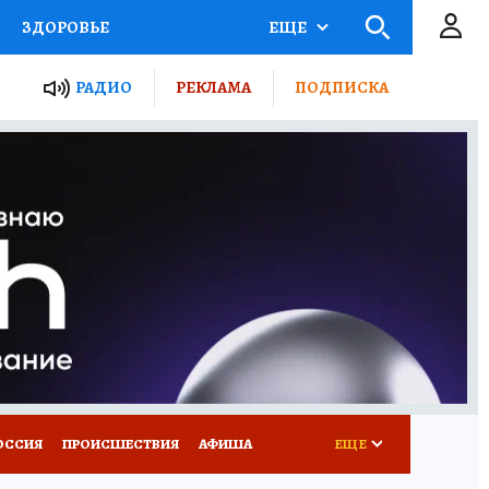
ЗДОРОВЬЕ
ЕЩЕ
ТЫ РОССИИ
РАДИО
РЕКЛАМА
ПОДПИСКА
КРЕТЫ
ПУТЕВОДИТЕЛЬ
 ЖЕЛЕЗА
ТУРИЗМ
Д ПОТРЕБИТЕЛЯ
ВСЕ О КП
ОССИЯ
ПРОИСШЕСТВИЯ
АФИША
ЕЩЕ