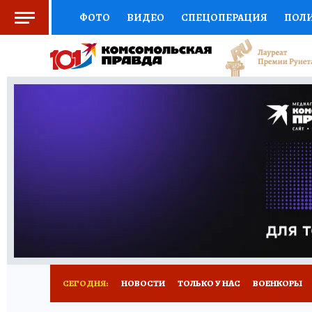
ФОТО
ВИДЕО
СПЕЦОПЕРАЦИЯ
ПОЛ
СОЦПОДДЕРЖКА
НАУКА
СПОРТ
КО
ВЫБОР ЭКСПЕРТОВ
ДОКТОР
ФИНАНС
КНИЖНАЯ ПОЛКА
ПРОГНОЗЫ НА СПОРТ
ПРЕСС-ЦЕНТР
НЕДВИЖИМОСТЬ
ТЕЛЕ
РАДИО КП
РЕКЛАМА
ТЕСТЫ
НОВОЕ 
СЕГОДНЯ:
НОВОСТИ
ТОЛЬКО У НАС
ВОЕНКОРЫ