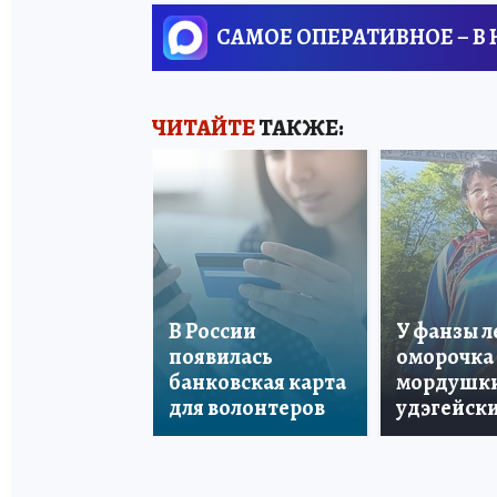
САМОЕ ОПЕРАТИВНОЕ – В
ЧИТАЙТЕ
ТАКЖЕ:
В России
У фанзы 
появилась
оморочка 
банковская карта
мордушки
для волонтеров
удэгейски