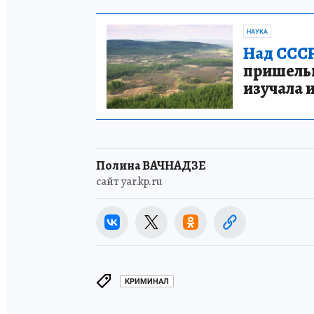
НАУКА
Над СССР
пришельце
изучала 
Полина ВАЧНАДЗЕ
сайт yar.kp.ru
КРИМИНАЛ