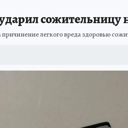
ударил сожительницу 
а причинение легкого вреда здоровью сож