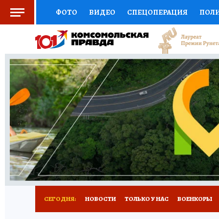
ФОТО
ВИДЕО
СПЕЦОПЕРАЦИЯ
ПОЛ
СОЦПОДДЕРЖКА
НАУКА
СПОРТ
КО
ВЫБОР ЭКСПЕРТОВ
ДОКТОР
ФИНАНС
КНИЖНАЯ ПОЛКА
ПРОГНОЗЫ НА СПОРТ
ПРЕСС-ЦЕНТР
НЕДВИЖИМОСТЬ
ТЕЛЕ
РАДИО КП
РЕКЛАМА
ТЕСТЫ
НОВОЕ 
СЕГОДНЯ:
НОВОСТИ
ТОЛЬКО У НАС
ВОЕНКОРЫ