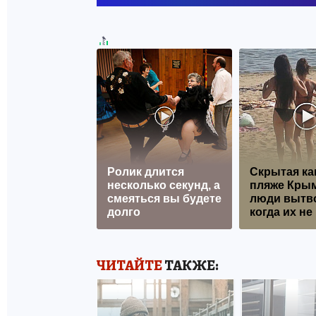
Ролик длится
Скрытая ка
несколько секунд, а
пляже Крым
смеяться вы будете
люди вытв
долго
когда их не 
ЧИТАЙТЕ
ТАКЖЕ: