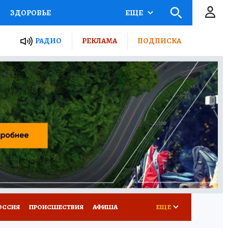
ЗДОРОВЬЕ
ЕЩЕ
ТЫ РОССИИ
РАДИО
РЕКЛАМА
ПОДПИСКА
КРЕТЫ
ПУТЕВОДИТЕЛЬ
 ЖЕЛЕЗА
ТУРИЗМ
Д ПОТРЕБИТЕЛЯ
ВСЕ О КП
ОССИЯ
ПРОИСШЕСТВИЯ
АФИША
ЕЩЕ