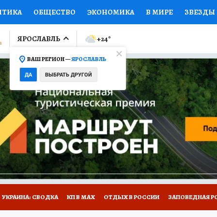
ИТИКА
ОБЩЕСТВО
ЭКОНОМИКА
В МИРЕ
ЗВЕЗДЫ
ЛУМНИСТЫ
ПРОИСШЕСТВИЯ
НАЦИОНАЛЬНЫЕ ПРОЕК
ЯРОСЛАВЛЬ
+24
°
ВАШ РЕГИОН —
ЯРОСЛАВЛЬ
Ы
ОТКРЫВАЕМ МИР
Я ЗНАЮ
СЕМЬЯ
ЖЕНСКИЕ СЕ
ДА
ВЫБРАТЬ ДРУГОЙ
ПРОМОКОДЫ
СЕРИАЛЫ
СПЕЦПРОЕКТЫ
ДЕФИЦИТ
ВИЗОР
КОЛЛЕКЦИИ
КОНКУРСЫ
РАБОТА У НАС
ГИ
НА САЙТЕ
ОБЪЯВЛЕНИЯ
УКРАИНА: СВОДКА
КП В МАХ
ОТДЫХ В РОССИИ
ЗАПОВЕДНАЯ Р