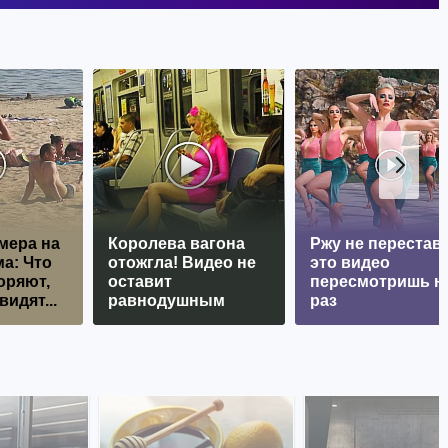
мера на
Королева вагона
Ржу не перестава
а: Что
отожгла! Видео не
это видео
оряют,
оставит
пересмотришь н
видят...
равнодушным
раз