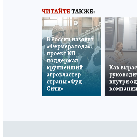
ЧИТАЙТЕ
ТАКЖЕ:
В России назовут
«Фермера года»:
проект КП
поддержал
крупнейший
Как вырас
агрокластер
руководи
страны «Фуд
внутри о
Сити»
компани