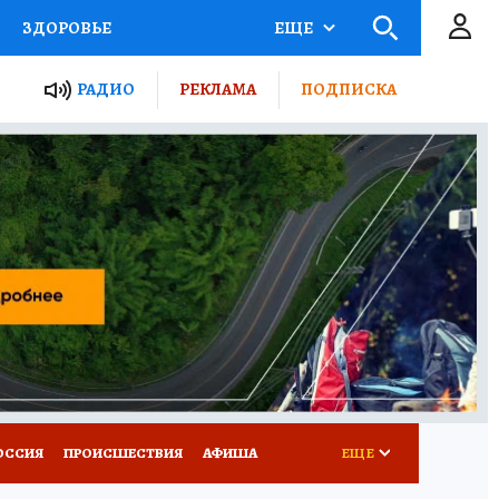
ЗДОРОВЬЕ
ЕЩЕ
ТЫ РОССИИ
РАДИО
РЕКЛАМА
ПОДПИСКА
КРЕТЫ
ПУТЕВОДИТЕЛЬ
 ЖЕЛЕЗА
ТУРИЗМ
Д ПОТРЕБИТЕЛЯ
ВСЕ О КП
ОССИЯ
ПРОИСШЕСТВИЯ
АФИША
ЕЩЕ