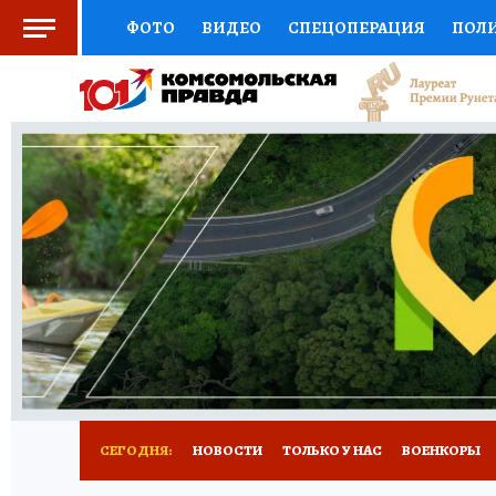
ФОТО
ВИДЕО
СПЕЦОПЕРАЦИЯ
ПОЛ
СОЦПОДДЕРЖКА
НАУКА
СПОРТ
КО
ВЫБОР ЭКСПЕРТОВ
ДОКТОР
ФИНАНС
КНИЖНАЯ ПОЛКА
ПРОГНОЗЫ НА СПОРТ
ПРЕСС-ЦЕНТР
НЕДВИЖИМОСТЬ
ТЕЛЕ
РАДИО КП
РЕКЛАМА
ТЕСТЫ
НОВОЕ 
СЕГОДНЯ:
НОВОСТИ
ТОЛЬКО У НАС
ВОЕНКОРЫ