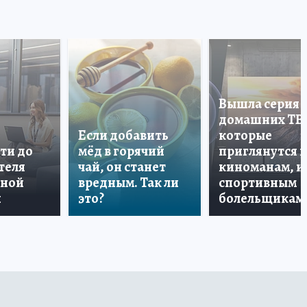
Вышла серия
домашних ТВ
Если добавить
которые
ти до
мёд в горячий
приглянутся 
теля
чай, он станет
киноманам, и
дной
вредным. Так ли
спортивным
и
это?
болельщикам