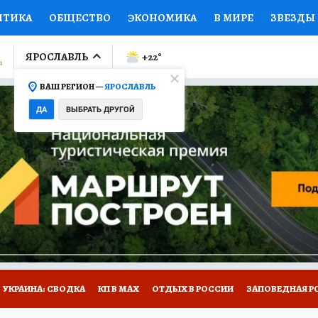
ИТИКА
ОБЩЕСТВО
ЭКОНОМИКА
В МИРЕ
ЗВЕЗДЫ
ЛУМНИСТЫ
ПРОИСШЕСТВИЯ
НАЦИОНАЛЬНЫЕ ПРОЕК
ЯРОСЛАВЛЬ
+22
°
ВАШ РЕГИОН —
ЯРОСЛАВЛЬ
Ы
ОТКРЫВАЕМ МИР
Я ЗНАЮ
СЕМЬЯ
ЖЕНСКИЕ СЕ
ДА
ВЫБРАТЬ ДРУГОЙ
ПРОМОКОДЫ
СЕРИАЛЫ
СПЕЦПРОЕКТЫ
ДЕФИЦИТ
ВИЗОР
КОЛЛЕКЦИИ
КОНКУРСЫ
РАБОТА У НАС
ГИ
НА САЙТЕ
ОБЪЯВЛЕНИЯ
УКРАИНА: СВОДКА
КП В МАХ
ОТДЫХ В РОССИИ
ЗАПОВЕДНАЯ Р