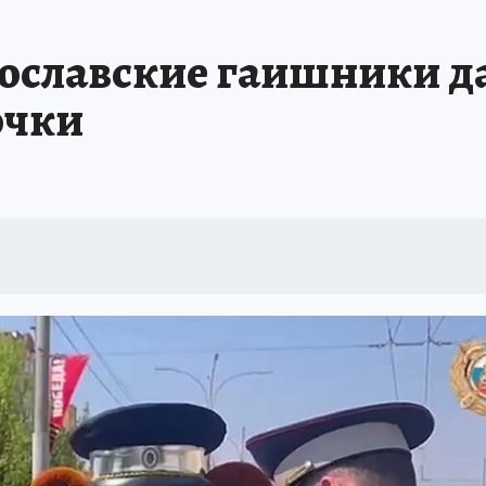
ославские гаишники д
очки