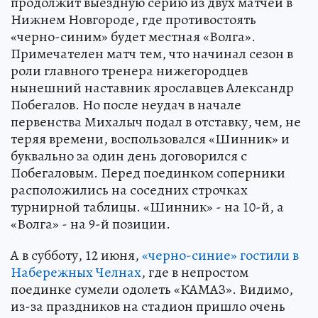
продолжит выездную серию из двух матчей в
Нижнем Новгороде, где противостоять
«черно-синим» будет местная «Волга».
Примечателен матч тем, что начинал сезон в
роли главного тренера нижегородцев
нынешний наставник ярославцев Александр
Побегалов. Но после неудач в начале
первенства Михалыч подал в отставку, чем, не
теряя времени, воспользовался «Шинник» и
буквально за один день договорился с
Побегаловым. Перед поединком соперники
расположились на соседних строчках
турнирной таблицы. «Шинник» - на 10-й, а
«Волга» - на 9-й позиции.
А в субботу, 12 июня,
«черно-синие» гостили в
Набережных Челнах
, где в непростом
поединке сумели одолеть «КАМАЗ». Видимо,
из-за праздников на стадион пришло очень