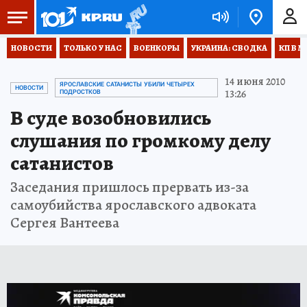
НОВОСТИ
ТОЛЬКО У НАС
ВОЕНКОРЫ
УКРАИНА: СВОДКА
КП В М
14 июня 2010
ЯРОСЛАВСКИЕ САТАНИСТЫ УБИЛИ ЧЕТЫРЕХ
НОВОСТИ
13:26
ПОДРОСТКОВ
В суде возобновились
слушания по громкому делу
сатанистов
Заседания пришлось прервать из-за
самоубийства ярославского адвоката
Сергея Вантеева