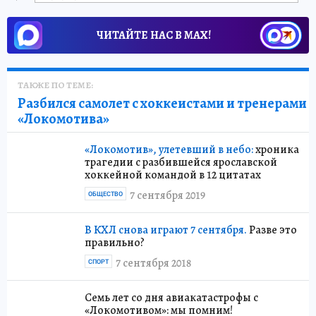
ЧИТАЙТЕ НАС В МАХ!
ТАКЖЕ ПО ТЕМЕ:
Разбился самолет с хоккеистами и тренерами
«Локомотива»
«Локомотив», улетевший в небо:
хроника
трагедии с разбившейся ярославской
хоккейной командой в 12 цитатах
7 сентября 2019
ОБЩЕСТВО
В КХЛ снова играют 7 сентября.
Разве это
правильно?
7 сентября 2018
СПОРТ
Семь лет со дня авиакатастрофы с
«Локомотивом»: мы помним!