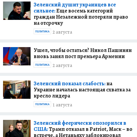
Зеленский душит украинцев все
сильнее:
Еще восемь категорий
граждан Незалежной потеряли право
на отсрочку
2 августа
ПОЛИТИКА
Ушел, чтобы остаться? Никол Пашинян
вновь занял пост премьера Армении
2 августа
ПОЛИТИКА
Зеленский показал слабость:
на
Украине началась настоящая схватка за
кресло лидера
1 августа
ПОЛИТИКА
Зеленский феерически опозорился в
США:
Трамп отказал в Patriot, Маск – во
встрече, а Нетаньяху заблокировал