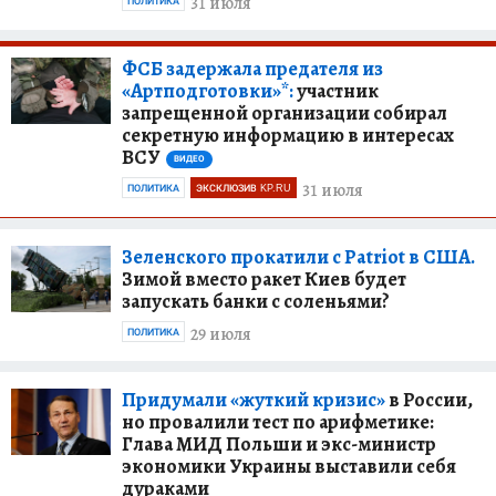
31 июля
ПОЛИТИКА
ФСБ задержала предателя из
«Артподготовки»*:
участник
запрещенной организации собирал
секретную информацию в интересах
ВСУ
ВИДЕО
31 июля
ПОЛИТИКА
ЭКСКЛЮЗИВ KP.RU
Зеленского прокатили с Patriot в США.
Зимой вместо ракет Киев будет
запускать банки с соленьями?
29 июля
ПОЛИТИКА
Придумали «жуткий кризис»
в России,
но провалили тест по арифметике:
Глава МИД Польши и экс-министр
экономики Украины выставили себя
дураками