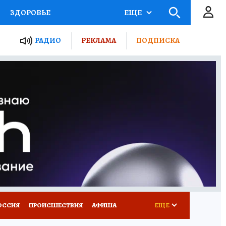
ЗДОРОВЬЕ
ЕЩЕ
ТЫ РОССИИ
РАДИО
РЕКЛАМА
ПОДПИСКА
КРЕТЫ
ПУТЕВОДИТЕЛЬ
 ЖЕЛЕЗА
ТУРИЗМ
Д ПОТРЕБИТЕЛЯ
ВСЕ О КП
ОССИЯ
ПРОИСШЕСТВИЯ
АФИША
ЕЩЕ