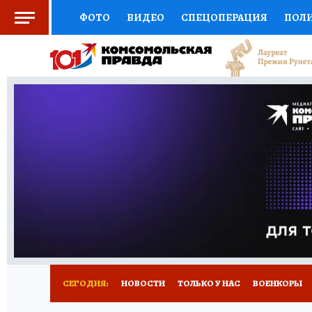
ФОТО
ВИДЕО
СПЕЦОПЕРАЦИЯ
ПОЛ
СОЦПОДДЕРЖКА
НАУКА
СПОРТ
КО
ВЫБОР ЭКСПЕРТОВ
ДОКТОР
ФИНАНС
КНИЖНАЯ ПОЛКА
ПРОГНОЗЫ НА СПОРТ
ПРЕСС-ЦЕНТР
НЕДВИЖИМОСТЬ
ТЕЛЕ
РАДИО КП
РЕКЛАМА
ТЕСТЫ
НОВОЕ 
СЕГОДНЯ:
НОВОСТИ
ТОЛЬКО У НАС
ВОЕНКОРЫ