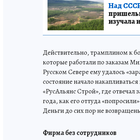
Над СССР
пришельце
изучала 
Действительно, трамплином к бо
которые работали по заказам Ми
Русском Севере ему удалось «за
состояние начало накапливаться 
«РусАльянс Строй», где отвечал 
года, как его оттуда «попросили»
Деньги до сих пор не возвращен
Фирма без сотрудников