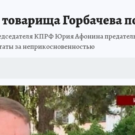
товарища Горбачева п
едседателя КПРФ Юрия Афонина предатель
утаты за неприкосновенностью