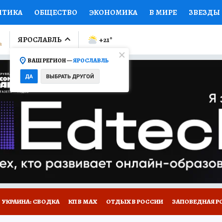
ИТИКА
ОБЩЕСТВО
ЭКОНОМИКА
В МИРЕ
ЗВЕЗДЫ
ЛУМНИСТЫ
ПРОИСШЕСТВИЯ
НАЦИОНАЛЬНЫЕ ПРОЕК
ЯРОСЛАВЛЬ
+21
°
ВАШ РЕГИОН —
ЯРОСЛАВЛЬ
Ы
ОТКРЫВАЕМ МИР
Я ЗНАЮ
СЕМЬЯ
ЖЕНСКИЕ СЕ
ДА
ВЫБРАТЬ ДРУГОЙ
ПРОМОКОДЫ
СЕРИАЛЫ
СПЕЦПРОЕКТЫ
ДЕФИЦИТ
ВИЗОР
КОЛЛЕКЦИИ
КОНКУРСЫ
РАБОТА У НАС
ГИ
НА САЙТЕ
ОБЪЯВЛЕНИЯ
УКРАИНА: СВОДКА
КП В МАХ
ОТДЫХ В РОССИИ
ЗАПОВЕДНАЯ Р