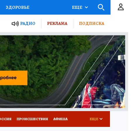
ЗДОРОВЬЕ
ЕЩЕ
ТЫ РОССИИ
РАДИО
РЕКЛАМА
ПОДПИСКА
КРЕТЫ
ПУТЕВОДИТЕЛЬ
 ЖЕЛЕЗА
ТУРИЗМ
Д ПОТРЕБИТЕЛЯ
ВСЕ О КП
ОССИЯ
ПРОИСШЕСТВИЯ
АФИША
ЕЩЕ