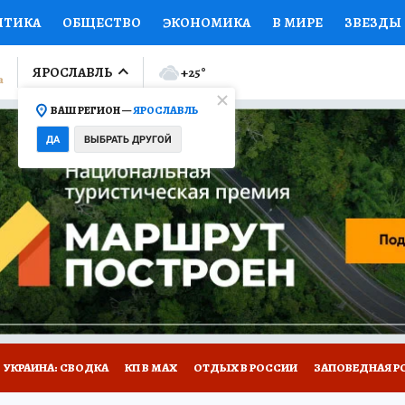
ИТИКА
ОБЩЕСТВО
ЭКОНОМИКА
В МИРЕ
ЗВЕЗДЫ
ЛУМНИСТЫ
ПРОИСШЕСТВИЯ
НАЦИОНАЛЬНЫЕ ПРОЕК
ЯРОСЛАВЛЬ
+25
°
ВАШ РЕГИОН —
ЯРОСЛАВЛЬ
Ы
ОТКРЫВАЕМ МИР
Я ЗНАЮ
СЕМЬЯ
ЖЕНСКИЕ СЕ
ДА
ВЫБРАТЬ ДРУГОЙ
ПРОМОКОДЫ
СЕРИАЛЫ
СПЕЦПРОЕКТЫ
ДЕФИЦИТ
ВИЗОР
КОЛЛЕКЦИИ
КОНКУРСЫ
РАБОТА У НАС
ГИ
НА САЙТЕ
ОБЪЯВЛЕНИЯ
УКРАИНА: СВОДКА
КП В МАХ
ОТДЫХ В РОССИИ
ЗАПОВЕДНАЯ Р