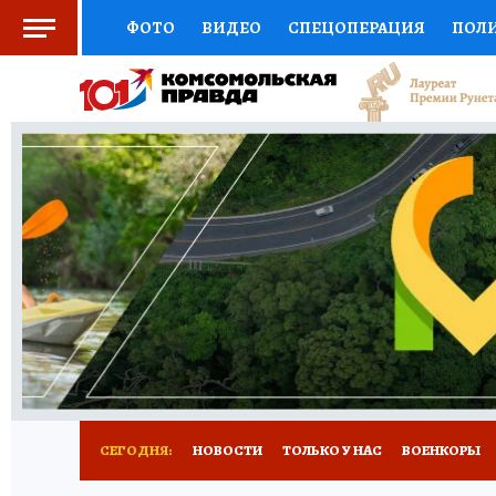
ФОТО
ВИДЕО
СПЕЦОПЕРАЦИЯ
ПОЛ
СОЦПОДДЕРЖКА
НАУКА
СПОРТ
КО
ВЫБОР ЭКСПЕРТОВ
ДОКТОР
ФИНАНС
КНИЖНАЯ ПОЛКА
ПРОГНОЗЫ НА СПОРТ
ПРЕСС-ЦЕНТР
НЕДВИЖИМОСТЬ
ТЕЛЕ
РАДИО КП
РЕКЛАМА
ТЕСТЫ
НОВОЕ 
СЕГОДНЯ:
НОВОСТИ
ТОЛЬКО У НАС
ВОЕНКОРЫ