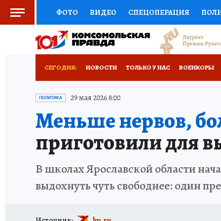
ФОТО
ВИДЕО
СПЕЦОПЕРАЦИЯ
ПОЛ
СОЦПОДДЕРЖКА
НАУКА
СПОРТ
КО
ВЫБОР ЭКСПЕРТОВ
ДОКТОР
ФИНАНС
СЕГОДНЯ:
НОВОСТИ
ТОЛЬКО У НАС
ВОЕНКОРЫ
КНИЖНАЯ ПОЛКА
ПРОГНОЗЫ НА СПОРТ
ГЕРОИ ЯРОСЛАВИИ
ИСПЫТАНО НА СЕБЕ
29 мая 2026 8:00
ПОЛИТИКА
Меньше нервов, бо
ПРЕСС-ЦЕНТР
НЕДВИЖИМОСТЬ
ТЕЛЕ
приготовили для в
РАДИО КП
РЕКЛАМА
ТЕСТЫ
НОВОЕ 
В школах Ярославской области нача
выдохнуть чуть свободнее: один пре
Источник:
kp.ru