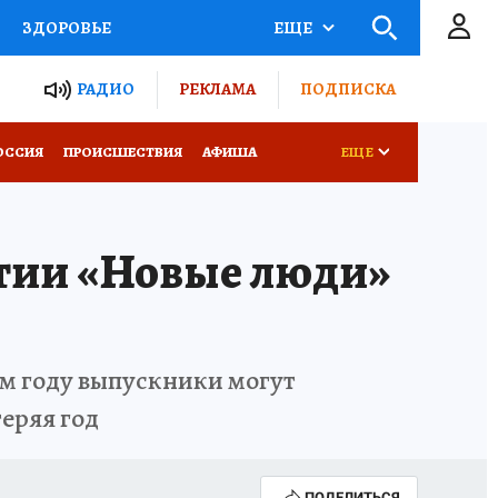
ЗДОРОВЬЕ
ЕЩЕ
ТЫ РОССИИ
РАДИО
РЕКЛАМА
ПОДПИСКА
КРЕТЫ
ПУТЕВОДИТЕЛЬ
ОССИЯ
ПРОИСШЕСТВИЯ
АФИША
ЕЩЕ
 ЖЕЛЕЗА
ТУРИЗМ
ртии «Новые люди»
Д ПОТРЕБИТЕЛЯ
ВСЕ О КП
ом году выпускники могут
теряя год
ПОДЕЛИТЬСЯ