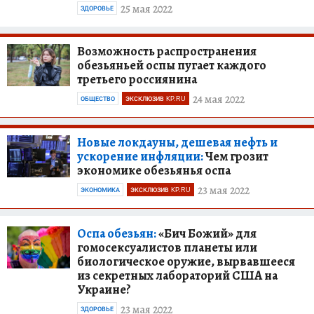
25 мая 2022
ЗДОРОВЬЕ
Возможность распространения
обезьяньей оспы пугает каждого
третьего россиянина
24 мая 2022
ОБЩЕСТВО
ЭКСКЛЮЗИВ KP.RU
Новые локдауны, дешевая нефть и
ускорение инфляции:
Чем грозит
экономике обезьянья оспа
23 мая 2022
ЭКОНОМИКА
ЭКСКЛЮЗИВ KP.RU
Оспа обезьян:
«Бич Божий» для
гомосексуалистов планеты или
биологическое оружие, вырвавшееся
из секретных лабораторий США на
Украине?
23 мая 2022
ЗДОРОВЬЕ