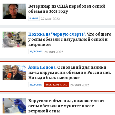
Ветеринар из США переболел оспой
обезьян в 2003 году
27 мая 2022
В МИРЕ
Похожа на "черную смерть":
Что общего
у оспы обезьян с натуральной оспой и
ветрянкой
24 мая 2022
ЗДОРОВЬЕ
Анна Попова:
Оснований для паники
из-за вируса оспы обезьян в России нет.
Но надо быть настороже
24 мая 2022
ЗДОРОВЬЕ
ЭКСКЛЮЗИВ KP.RU
Вирусолог объяснил, поможет ли от
оспы обезьян иммунитет после
ветряной оспы