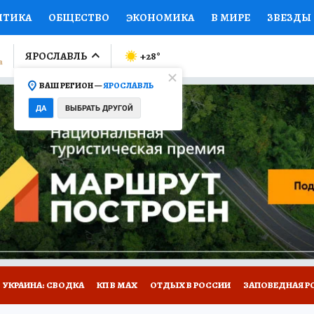
ИТИКА
ОБЩЕСТВО
ЭКОНОМИКА
В МИРЕ
ЗВЕЗДЫ
ЛУМНИСТЫ
ПРОИСШЕСТВИЯ
НАЦИОНАЛЬНЫЕ ПРОЕК
ЯРОСЛАВЛЬ
+28
°
ВАШ РЕГИОН —
ЯРОСЛАВЛЬ
Ы
ОТКРЫВАЕМ МИР
Я ЗНАЮ
СЕМЬЯ
ЖЕНСКИЕ СЕ
ДА
ВЫБРАТЬ ДРУГОЙ
ПРОМОКОДЫ
СЕРИАЛЫ
СПЕЦПРОЕКТЫ
ДЕФИЦИТ
ВИЗОР
КОЛЛЕКЦИИ
КОНКУРСЫ
РАБОТА У НАС
ГИ
НА САЙТЕ
ОБЪЯВЛЕНИЯ
УКРАИНА: СВОДКА
КП В МАХ
ОТДЫХ В РОССИИ
ЗАПОВЕДНАЯ Р