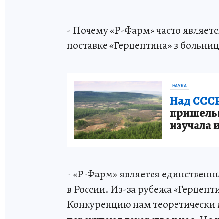
- Почему «Р-Фарм» часто являет
поставке «Герцептина» в больни
НАУКА
Над СССР
пришельце
изучала 
- «Р-Фарм» является единственн
в России. Из-за рубежа «Герцепти
Конкуренцию нам теоретически 