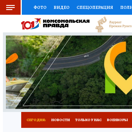
ФОТО
ВИДЕО
СПЕЦОПЕРАЦИЯ
ПОЛ
СОЦПОДДЕРЖКА
НАУКА
СПОРТ
КО
ВЫБОР ЭКСПЕРТОВ
ДОКТОР
ФИНАНС
КНИЖНАЯ ПОЛКА
ПРОГНОЗЫ НА СПОРТ
ПРЕСС-ЦЕНТР
НЕДВИЖИМОСТЬ
ТЕЛЕ
РАДИО КП
РЕКЛАМА
ТЕСТЫ
НОВОЕ 
СЕГОДНЯ:
НОВОСТИ
ТОЛЬКО У НАС
ВОЕНКОРЫ