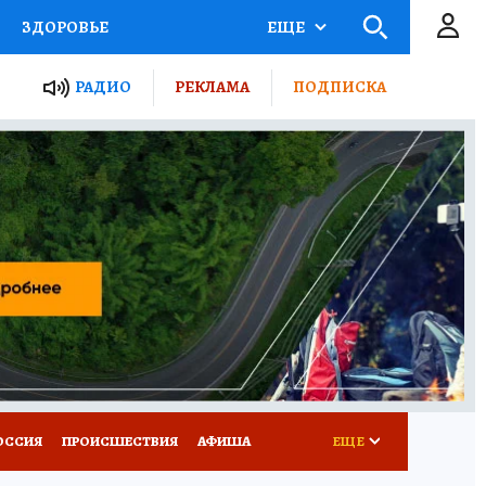
ЗДОРОВЬЕ
ЕЩЕ
ТЫ РОССИИ
РАДИО
РЕКЛАМА
ПОДПИСКА
КРЕТЫ
ПУТЕВОДИТЕЛЬ
 ЖЕЛЕЗА
ТУРИЗМ
Д ПОТРЕБИТЕЛЯ
ВСЕ О КП
ОССИЯ
ПРОИСШЕСТВИЯ
АФИША
ЕЩЕ