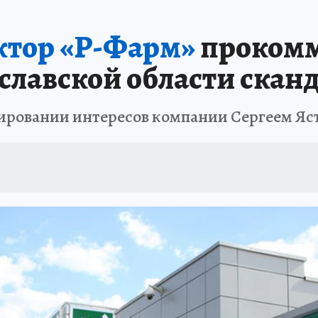
ктор «Р-Фарм»
прокомм
славской области скан
бировании интересов компании Сергеем Яс