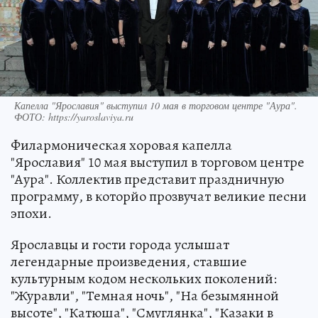
Капелла "Ярославия" выступил 10 мая в торговом центре "Аура".
ФОТО: https://yaroslaviya.ru
Филармоническая хоровая капелла
"Ярославия" 10 мая выступил в торговом центре
"Аура". Коллектив представит праздничную
программу, в которйо прозвучат великие песни
эпохи.
Ярославцы и гости города услышат
легендарные произведения, ставшие
культурным кодом нескольких поколений:
"Журавли", "Темная ночь", "На безымянной
высоте", "Катюша", "Смуглянка", "Казаки в