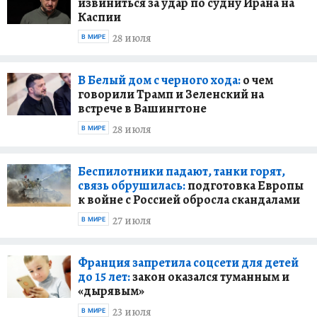
извиниться за удар по судну Ирана на
Каспии
28 июля
В МИРЕ
В Белый дом с черного хода:
о чем
говорили Трамп и Зеленский на
встрече в Вашингтоне
28 июля
В МИРЕ
Беспилотники падают, танки горят,
связь обрушилась:
подготовка Европы
к войне с Россией обросла скандалами
27 июля
В МИРЕ
Франция запретила соцсети для детей
до 15 лет:
закон оказался туманным и
«дырявым»
23 июля
В МИРЕ