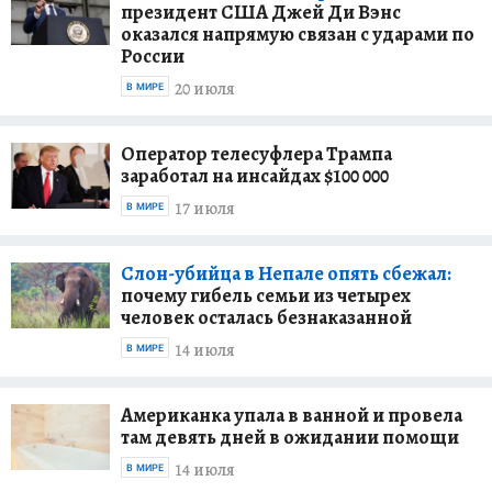
президент США Джей Ди Вэнс
оказался напрямую связан с ударами по
России
20 июля
В МИРЕ
Оператор телесуфлера Трампа
заработал на инсайдах $100 000
17 июля
В МИРЕ
Слон-убийца в Непале опять сбежал:
почему гибель семьи из четырех
человек осталась безнаказанной
14 июля
В МИРЕ
Американка упала в ванной и провела
там девять дней в ожидании помощи
14 июля
В МИРЕ