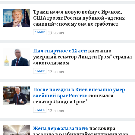
Трамп начал новую войну с Ираном,
США грозят России дубиной «адских
санкций»: почему она не сработает
13 июля
В МИРЕ
Пил спиртное с 12 лет:
внезапно
умерший сенатор Линдси Грэм* страдал
алкоголизмом
12 июля
В МИРЕ
После поездки в Киев внезапно умер
злейший враг России:
скончался
сенатор Линдси Грэм*
12 июля
В МИРЕ
Жена держала за ноги:
пассажира
засосало в разбившийся иллюминатор