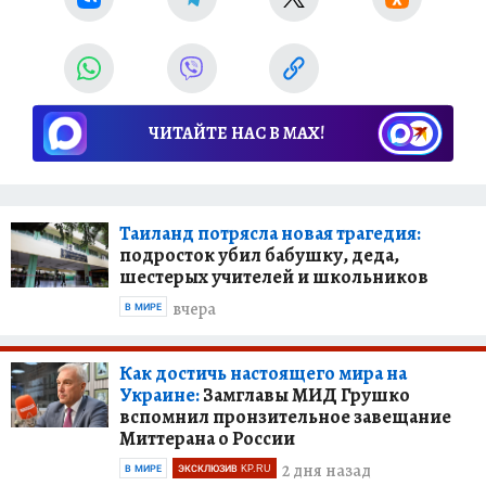
ЧИТАЙТЕ НАС В МАХ!
Таиланд потрясла новая трагедия:
подросток убил бабушку, деда,
шестерых учителей и школьников
вчера
В МИРЕ
Как достичь настоящего мира на
Украине:
Замглавы МИД Грушко
вспомнил пронзительное завещание
Миттерана о России
2 дня назад
В МИРЕ
ЭКСКЛЮЗИВ KP.RU