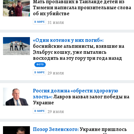
Мать пропавших в Таиланде детей из
Тюмени написала пронзительные слова
об их убийстве
31 июля
В МИРЕ
«Один котенок у них погиб»:
боснийские альпинисты, взявшие на
Эльбрус кошку, уже пытались
восходить на эту гору три года назад
ФОТО
29 июля
В МИРЕ
Россия должна «обрести здоровую
злость»:
Лавров назвал залог победы на
Украине
29 июля
В МИРЕ
Позор Зеленского:
Украине пришлось